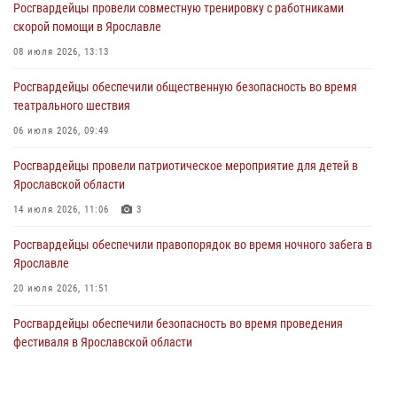
Росгвардейцы провели совместную тренировку с работниками
более 250 выездов по сигналам «Тревога»
скорой помощи в Ярославле
27 июля 2026, 08:59
08 июля 2026, 13:13
Росгвардейцы обеспечили правопорядок во время массового
Росгвардейцы обеспечили общественную безопасность во время
забега в Ярославле
театрального шествия
27 июля 2026, 07:16
06 июля 2026, 09:49
Росгвардейцы обеспечили правопорядок во время крестного хода
Росгвардейцы провели патриотическое мероприятие для детей в
в Ярославской области
Ярославской области
27 июля 2026, 07:05
14 июля 2026, 11:06
3
Росгвардейцы обеспечили правопорядок во время ночного забега в
Ярославле
20 июля 2026, 11:51
Росгвардейцы обеспечили безопасность во время проведения
фестиваля в Ярославской области
07 июля 2026, 09:50