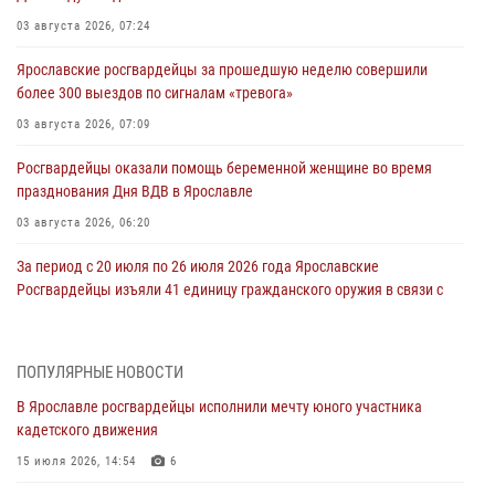
03 августа 2026, 07:24
Ярославские росгвардейцы за прошедшую неделю совершили
более 300 выездов по сигналам «тревога»
03 августа 2026, 07:09
Росгвардейцы оказали помощь беременной женщине во время
празднования Дня ВДВ в Ярославле
03 августа 2026, 06:20
За период с 20 июля по 26 июля 2026 года Ярославские
Росгвардейцы изъяли 41 единицу гражданского оружия в связи с
нарушением законодательства
30 июля 2026, 11:51
ПОПУЛЯРНЫЕ НОВОСТИ
В региональном управлении Росгвардии состоялся молебен,
В Ярославле росгвардейцы исполнили мечту юного участника
приуроченный к празднику Крещения Руси
кадетского движения
28 июля 2026, 14:56
1
15 июля 2026, 14:54
6
Ярославские росгвардейцы за прошедшую неделю совершили