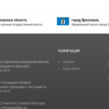
лавская область
город Ярославль
л органов государственной власти
Официальный портал города 
И
НАВИГАЦИЯ
ль управления вневедомственной
Новости
вардии по Ярославс...
Карта сайта
26, 09:30
е Росгвардия провела
онное совещание с частными ох...
26, 06:43
 27 июля по 2 августа 2026 года
 Росгвардейцы из...