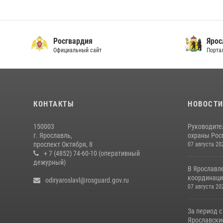
Росгвардия
Ярос
Официальный сайт
Порта
КОНТАКТЫ
НОВОСТ
150003
Руководите
г. Ярославль,
охраны Росг
проспект Октября, 8
07 августа 20
+ 7 (4852) 74-60-10 (оперативный
дежурный)
В Ярославл
координаци
odiryaroslavl@rosguard.gov.ru
07 августа 20
За период с
Ярославские