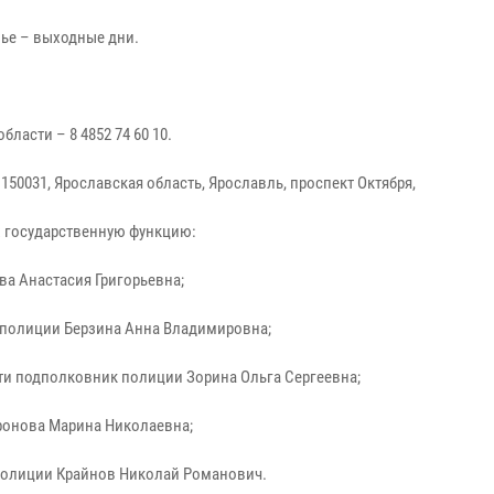
енье – выходные дни.
асти – 8 4852 74 60 10.
0031, Ярославская область, Ярославль, проспект Октября,
х государственную функцию:
а Анастасия Григорьевна;
 полиции Берзина Анна Владимировна;
ти подполковник полиции Зорина Ольга Сергеевна;
ронова Марина Николаевна;
 полиции Крайнов Николай Романович.