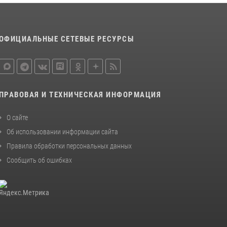
Росгвардейцы обеспечили правопорядок во
время крестного хода в Ярославской области
27 июля 2026, 07:05
ОФИЦИАЛЬНЫЕ СЕТЕВЫЕ РЕСУРСЫ
ЯРОСЛАВСКИЕ РОСГВАРДЕЙЦЫ ЗА
ПРОШЕДШУЮ НЕДЕЛЮ СОВЕРШИЛИ БОЛЕЕ
300 ВЫЕЗДОВ ПО СИГНАЛАМ «ТРЕВОГА»
20 июля 2026, 14:51
ПРАВОВАЯ И ТЕХНИЧЕСКАЯ ИНФОРМАЦИЯ
О сайте
Об использовании информации сайта
Правила обработки персональных данных
Сообщить об ошибках