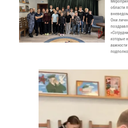
Мероприя
области 
вневедом
Они личн
поздравл
«Сотрудни
которые н
важности 
подполко