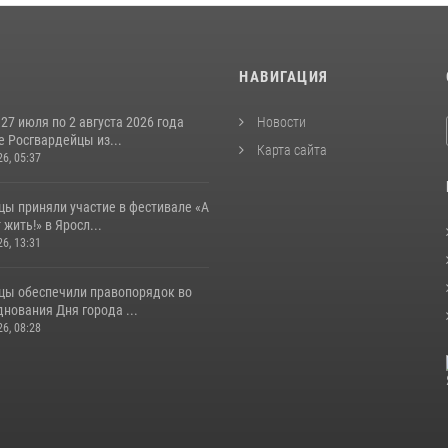
И
НАВИГАЦИЯ
 27 июля по 2 августа 2026 года
Новости
 Росгвардейцы из...
Карта сайта
26, 05:37
цы приняли участие в фестивале «А
 жить!» в Яросл...
26, 13:31
цы обеспечили правопорядок во
нования Дня города ...
26, 08:28