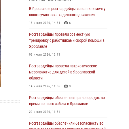
Росгвардейцы оказали помощь беременной
женщине во время празднования Дня ВДВ в
В Ярославле росгвардейцы исполнили мечту
Ярославле
юного участника кадетского движения
03 августа 2026, 06:20
15 июля 2026, 14:54
6
За период с 20 июля по 26 июля 2026 года
Росгвардейцы провели совместную
Ярославские Росгвардейцы изъяли 41
тренировку с работниками скорой помощи в
единицу гражданского оружия в связи с
Ярославле
нарушением законодательства
08 июля 2026, 13:13
30 июля 2026, 11:51
Росгвардейцы провели патриотическое
В региональном управлении Росгвардии
мероприятие для детей в Ярославской
состоялся молебен, приуроченный к
области
празднику Крещения Руси
14 июля 2026, 11:06
3
28 июля 2026, 14:56
1
Росгвардейцы обеспечили правопорядок во
Ярославские росгвардейцы за прошедшую
время ночного забега в Ярославле
неделю совершили более 250 выездов по
20 июля 2026, 11:51
сигналам «Тревога»
Росгвардейцы обеспечили безопасность во
27 июля 2026, 08:59