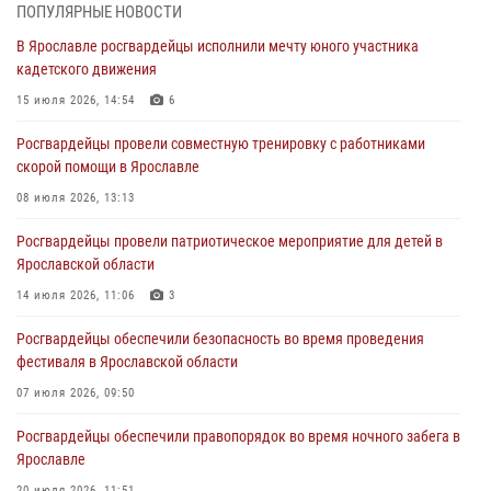
03 августа 2026, 07:09
ПОПУЛЯРНЫЕ НОВОСТИ
В Ярославле росгвардейцы исполнили мечту юного участника
Росгвардейцы оказали помощь беременной женщине во время
кадетского движения
празднования Дня ВДВ в Ярославле
15 июля 2026, 14:54
6
03 августа 2026, 06:20
Росгвардейцы провели совместную тренировку с работниками
За период с 20 июля по 26 июля 2026 года Ярославские
скорой помощи в Ярославле
Росгвардейцы изъяли 41 единицу гражданского оружия в связи с
нарушением законодательства
08 июля 2026, 13:13
30 июля 2026, 11:51
Росгвардейцы провели патриотическое мероприятие для детей в
Ярославской области
В региональном управлении Росгвардии состоялся молебен,
приуроченный к празднику Крещения Руси
14 июля 2026, 11:06
3
28 июля 2026, 14:56
1
Росгвардейцы обеспечили безопасность во время проведения
фестиваля в Ярославской области
Ярославские росгвардейцы за прошедшую неделю совершили
более 250 выездов по сигналам «Тревога»
07 июля 2026, 09:50
27 июля 2026, 08:59
Росгвардейцы обеспечили правопорядок во время ночного забега в
Ярославле
20 июля 2026, 11:51