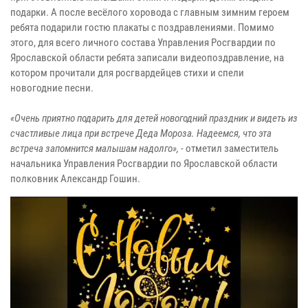
подарки. А после весёлого хоровода с главным зимним героем
ребята подарили гостю плакаты с поздравлениями. Помимо
этого, для всего личного состава Управления Росгвардии по
Ярославской области ребята записали видеопоздравление, на
котором прочитали для росгвардейцев стихи и спели
новогодние песни.
«Очень приятно подарить для детей новогодний праздник и видеть из
счастливые лица при встрече Деда Мороза. Надеемся, что эта
встреча запомнится малышам надолго», -
отметил заместитель
начальника Управления Росгвардии по Ярославской области
полковник Александр Гошин.