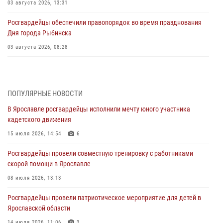
03 августа 2026, 13:31
Росгвардейцы обеспечили правопорядок во время празднования
Дня города Рыбинска
03 августа 2026, 08:28
Росгвардейцы обеспечили правопорядок во время празднования
Дня воздушно-десантных войск
03 августа 2026, 07:24
ПОПУЛЯРНЫЕ НОВОСТИ
В Ярославле росгвардейцы исполнили мечту юного участника
Ярославские росгвардейцы за прошедшую неделю совершили
кадетского движения
более 300 выездов по сигналам «тревога»
15 июля 2026, 14:54
6
03 августа 2026, 07:09
Росгвардейцы провели совместную тренировку с работниками
Росгвардейцы оказали помощь беременной женщине во время
скорой помощи в Ярославле
празднования Дня ВДВ в Ярославле
08 июля 2026, 13:13
03 августа 2026, 06:20
Росгвардейцы провели патриотическое мероприятие для детей в
За период с 20 июля по 26 июля 2026 года Ярославские
Ярославской области
Росгвардейцы изъяли 41 единицу гражданского оружия в связи с
нарушением законодательства
14 июля 2026, 11:06
3