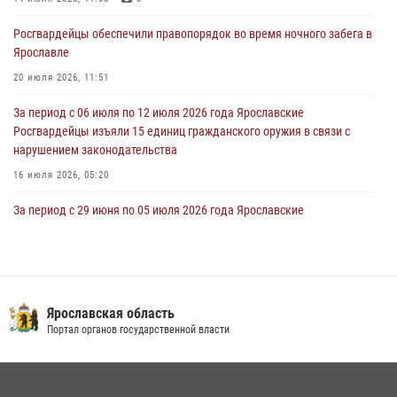
30 июля 2026, 11:51
Росгвардейцы обеспечили правопорядок во время ночного забега в
Ярославле
В региональном управлении Росгвардии состоялся молебен,
приуроченный к празднику Крещения Руси
20 июля 2026, 11:51
28 июля 2026, 14:56
1
За период с 06 июля по 12 июля 2026 года Ярославские
Росгвардейцы изъяли 15 единиц гражданского оружия в связи с
нарушением законодательства
16 июля 2026, 05:20
За период с 29 июня по 05 июля 2026 года Ярославские
Росгвардейцы изъяли 20 единиц гражданского оружия в связи с
нарушением законодательства
09 июля 2026, 11:12
Росгвардейцы оказали помощь пострадавшему в ДТП
Ярославская область
мотоциклисту в Ярославле
Портал органов государственной власти
20 июля 2026, 11:56
Росгвардейцы обеспечили правопорядок во время крестного хода