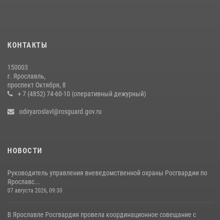
в Ярославской области
27 июля 2026, 07:05
ЯРОСЛАВСКИЕ РОСГВАРДЕЙЦЫ ЗА ПРОШЕДШУЮ НЕДЕЛЮ
КОНТАКТЫ
СОВЕРШИЛИ БОЛЕЕ 300 ВЫЕЗДОВ ПО СИГНАЛАМ «ТРЕВОГА»
20 июля 2026, 14:51
150003
г. Ярославль,
Центральный округ Росгвардии отмечает 105-летие
проспект Октября, 8
+ 7 (4852) 74-60-10 (оперативный дежурный)
15 июля 2026, 11:06
odiryaroslavl@rosguard.gov.ru
НОВОСТИ
Руководитель управления вневедомственной охраны Росгвардии по
Ярославс...
07 августа 2026, 09:30
В Ярославле Росгвардия провела координационное совещание с