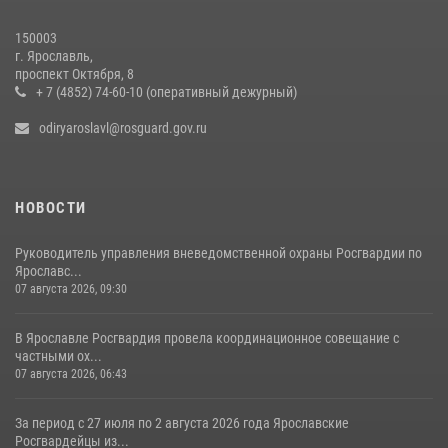
20 июля 2026, 14:51
150003
г. Ярославль,
Центральный округ Росгвардии отмечает 105-летие
проспект Октября, 8
+ 7 (4852) 74-60-10 (оперативный дежурный)
15 июля 2026, 11:06
odiryaroslavl@rosguard.gov.ru
НОВОСТИ
Руководитель управления вневедомственной охраны Росгвардии по
Ярославс...
07 августа 2026, 09:30
В Ярославле Росгвардия провела координационное совещание с
частными ох...
07 августа 2026, 06:43
За период с 27 июля по 2 августа 2026 года Ярославские
Росгвардейцы из...