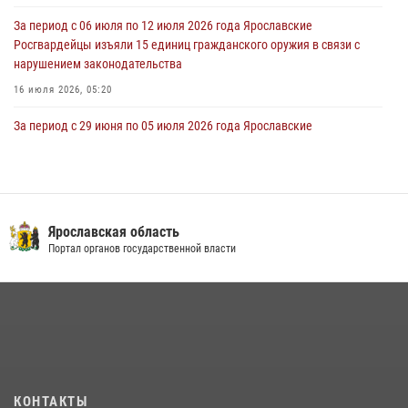
28 июля 2026, 14:56
1
За период с 06 июля по 12 июля 2026 года Ярославские
Росгвардейцы изъяли 15 единиц гражданского оружия в связи с
нарушением законодательства
16 июля 2026, 05:20
За период с 29 июня по 05 июля 2026 года Ярославские
Росгвардейцы изъяли 20 единиц гражданского оружия в связи с
нарушением законодательства
09 июля 2026, 11:12
Росгвардейцы оказали помощь пострадавшему в ДТП
Ярославская область
мотоциклисту в Ярославле
Портал органов государственной власти
20 июля 2026, 11:56
Росгвардейцы обеспечили правопорядок во время крестного хода
в Ярославской области
27 июля 2026, 07:05
ЯРОСЛАВСКИЕ РОСГВАРДЕЙЦЫ ЗА ПРОШЕДШУЮ НЕДЕЛЮ
КОНТАКТЫ
СОВЕРШИЛИ БОЛЕЕ 300 ВЫЕЗДОВ ПО СИГНАЛАМ «ТРЕВОГА»