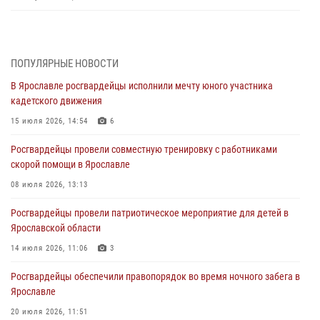
Росгвардейцы обеспечили правопорядок во время празднования
Дня воздушно-десантных войск
03 августа 2026, 07:24
ПОПУЛЯРНЫЕ НОВОСТИ
В Ярославле росгвардейцы исполнили мечту юного участника
Ярославские росгвардейцы за прошедшую неделю совершили
кадетского движения
более 300 выездов по сигналам «тревога»
15 июля 2026, 14:54
6
03 августа 2026, 07:09
Росгвардейцы провели совместную тренировку с работниками
Росгвардейцы оказали помощь беременной женщине во время
скорой помощи в Ярославле
празднования Дня ВДВ в Ярославле
08 июля 2026, 13:13
03 августа 2026, 06:20
Росгвардейцы провели патриотическое мероприятие для детей в
За период с 20 июля по 26 июля 2026 года Ярославские
Ярославской области
Росгвардейцы изъяли 41 единицу гражданского оружия в связи с
нарушением законодательства
14 июля 2026, 11:06
3
30 июля 2026, 11:51
Росгвардейцы обеспечили правопорядок во время ночного забега в
Ярославле
В региональном управлении Росгвардии состоялся молебен,
приуроченный к празднику Крещения Руси
20 июля 2026, 11:51