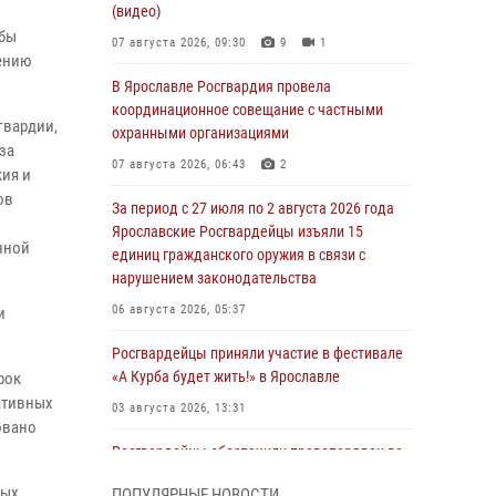
(видео)
жбы
07 августа 2026, 09:30
9
1
лению
В Ярославле Росгвардия провела
координационное совещание с частными
гвардии,
охранными организациями
за
07 августа 2026, 06:43
2
ия и
ов
За период с 27 июля по 2 августа 2026 года
Ярославские Росгвардейцы изъяли 15
нной
единиц гражданского оружия в связи с
нарушением законодательства
06 августа 2026, 05:37
и
Росгвардейцы приняли участие в фестивале
«А Курба будет жить!» в Ярославле
рок
ативных
03 августа 2026, 13:31
овано
Росгвардейцы обеспечили правопорядок во
время празднования Дня города Рыбинска
рых
ПОПУЛЯРНЫЕ НОВОСТИ