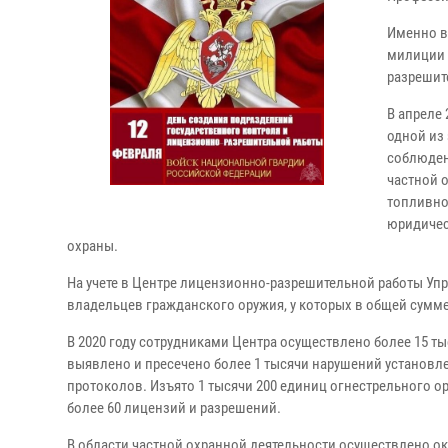
Именно в
милиции 
разрешит
В апреле
одной из
соблюден
частной 
топливно
юридичес
охраны.
На учете в Центре лицензионно-разрешительной работы Упр
владельцев гражданского оружия, у которых в общей сумме
В 2020 году сотрудниками Центра осуществлено более 15 т
выявлено и пресечено более 1 тысячи нарушений установл
протоколов. Изъято 1 тысячи 200 единиц огнестрельного о
более 60 лицензий и разрешений.
В области частной охранной деятельности осуществлено ок