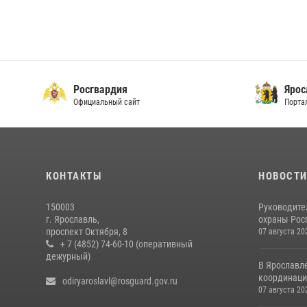
Росгвардия
Ярос
Официальный сайт
Порта
КОНТАКТЫ
НОВОСТ
150003
Руководите
г. Ярославль,
охраны Росг
проспект Октября, 8
07 августа 20
+ 7 (4852) 74-60-10 (оперативный
дежурный)
В Ярославл
координаци
odiryaroslavl@rosguard.gov.ru
07 августа 20