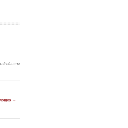
ПРОШЕДШУЮ НЕДЕЛЮ СОВЕРШИЛИ БОЛЕЕ
300 ВЫЕЗДОВ ПО СИГНАЛАМ «ТРЕВОГА»
20 июля 2026, 14:51
Центральный округ Росгвардии отмечает
105-летие
15 июля 2026, 11:06
кой области
ующая →