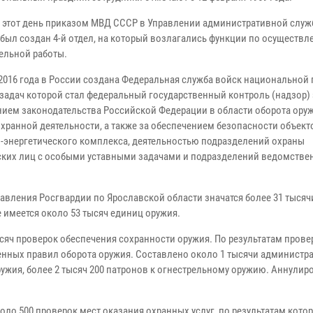
 этот день приказом МВД СССР в Управлении административной слу
был создан 4-й отдел, на который возлагались функции по осуществ
ельной работы.
 2016 года в России создана Федеральная служба войск национальной 
 задач которой стал федеральный государственный контроль (надзор) 
ием законодательства Российской Федерации в области оборота оруж
охранной деятельности, а также за обеспечением безопасности объект
-энергетического комплекса, деятельностью подразделений охраны
ких лиц с особыми уставными задачами и подразделений ведомстве
авления Росгвардии по Ярославской области значатся более 31 тысяч
 имеется около 53 тысяч единиц оружия.
ысяч проверок обеспечения сохранности оружия. По результатам прове
енных правил оборота оружия. Составлено около 1 тысячи администр
ружия, более 2 тысяч 200 патронов к огнестрельному оружию. Аннулир
оло 500 проверок мест оказания охранных услуг, по результатам кото