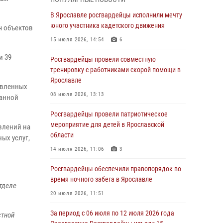
03 августа 2026, 08:28
В Ярославле росгвардейцы исполнили мечту
Росгвардейцы обеспечили правопорядок во
юного участника кадетского движения
ч объектов
время празднования Дня воздушно-
15 июля 2026, 14:54
6
десантных войск
и 39
Росгвардейцы провели совместную
03 августа 2026, 07:24
тренировку с работниками скорой помощи в
Ярославские росгвардейцы за прошедшую
Ярославле
авленных
неделю совершили более 300 выездов по
08 июля 2026, 13:13
ранной
сигналам «тревога»
Росгвардейцы провели патриотическое
03 августа 2026, 07:09
мероприятие для детей в Ярославской
влений на
Росгвардейцы оказали помощь беременной
области
ых услуг,
женщине во время празднования Дня ВДВ в
14 июля 2026, 11:06
3
Ярославле
Росгвардейцы обеспечили правопорядок во
03 августа 2026, 06:20
время ночного забега в Ярославле
отделе
За период с 20 июля по 26 июля 2026 года
20 июля 2026, 11:51
Ярославские Росгвардейцы изъяли 41
единицу гражданского оружия в связи с
За период с 06 июля по 12 июля 2026 года
стной
нарушением законодательства