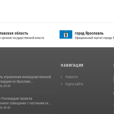
лавская область
город Ярославль
л органов государственной власти
Официальный портал города 
И
НАВИГАЦИЯ
ль управления вневедомственной
Новости
вардии по Ярославс...
Карта сайта
26, 09:30
е Росгвардия провела
онное совещание с частными ох...
26, 06:43