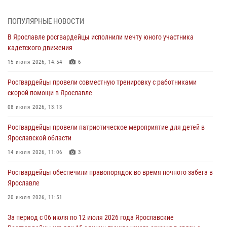
более 300 выездов по сигналам «тревога»
03 августа 2026, 07:09
ПОПУЛЯРНЫЕ НОВОСТИ
В Ярославле росгвардейцы исполнили мечту юного участника
Росгвардейцы оказали помощь беременной женщине во время
кадетского движения
празднования Дня ВДВ в Ярославле
15 июля 2026, 14:54
6
03 августа 2026, 06:20
Росгвардейцы провели совместную тренировку с работниками
За период с 20 июля по 26 июля 2026 года Ярославские
скорой помощи в Ярославле
Росгвардейцы изъяли 41 единицу гражданского оружия в связи с
нарушением законодательства
08 июля 2026, 13:13
30 июля 2026, 11:51
Росгвардейцы провели патриотическое мероприятие для детей в
Ярославской области
В региональном управлении Росгвардии состоялся молебен,
приуроченный к празднику Крещения Руси
14 июля 2026, 11:06
3
28 июля 2026, 14:56
1
Росгвардейцы обеспечили правопорядок во время ночного забега в
Ярославле
Ярославские росгвардейцы за прошедшую неделю совершили
более 250 выездов по сигналам «Тревога»
20 июля 2026, 11:51
27 июля 2026, 08:59
За период с 06 июля по 12 июля 2026 года Ярославские