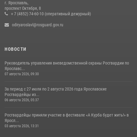
г. Ярославль,
Центральный округ Росгвардии отмечает 105-летие
проспект Октября, 8
+ 7 (4852) 74-60-10 (оперативный дежурный)
15 июля 2026, 11:06
odiryaroslavl@rosguard.gov.ru
НОВОСТИ
Руководитель управления вневедомственной охраны Росгвардии по
Ярославс...
07 августа 2026, 09:30
За период с 27 июля по 2 августа 2026 года Ярославские
Росгвардейцы из...
06 августа 2026, 05:37
Росгвардейцы приняли участие в фестивале «А Курба будет жить!» в
Яросл...
03 августа 2026, 13:31