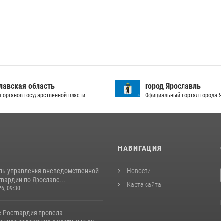
лавская область
город Ярославль
л органов государственной власти
Официальный портал города 
И
НАВИГАЦИЯ
ль управления вневедомственной
Новости
вардии по Ярославс...
Карта сайта
26, 09:30
е Росгвардия провела