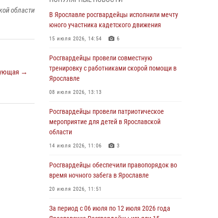
03 августа 2026, 08:28
кой области
В Ярославле росгвардейцы исполнили мечту
Росгвардейцы обеспечили правопорядок во
юного участника кадетского движения
время празднования Дня воздушно-
15 июля 2026, 14:54
6
десантных войск
Росгвардейцы провели совместную
03 августа 2026, 07:24
тренировку с работниками скорой помощи в
ующая →
Ярославские росгвардейцы за прошедшую
Ярославле
неделю совершили более 300 выездов по
08 июля 2026, 13:13
сигналам «тревога»
Росгвардейцы провели патриотическое
03 августа 2026, 07:09
мероприятие для детей в Ярославской
Росгвардейцы оказали помощь беременной
области
женщине во время празднования Дня ВДВ в
14 июля 2026, 11:06
3
Ярославле
Росгвардейцы обеспечили правопорядок во
03 августа 2026, 06:20
время ночного забега в Ярославле
За период с 20 июля по 26 июля 2026 года
20 июля 2026, 11:51
Ярославские Росгвардейцы изъяли 41
единицу гражданского оружия в связи с
За период с 06 июля по 12 июля 2026 года
нарушением законодательства