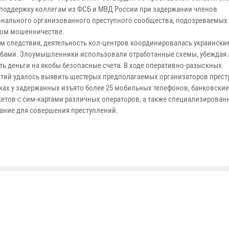
поддержку коллегам из ФСБ и МВД России при задержании членов
нального организованного преступного сообщества, подозреваемых
ом мошенничестве.
м следствия, деятельность кол-центров координировалась украински
бами. Злоумышленники использовали отработанные схемы, убеждая
ть деньги на якобы безопасные счета. В ходе оперативно-разыскных
тий удалось выявить шестерых предполагаемых организаторов престу
ках у задержанных изъято более 25 мобильных телефонов, банковские
кетов с сим-картами различных операторов, а также специализирован
ание для совершения преступлений.