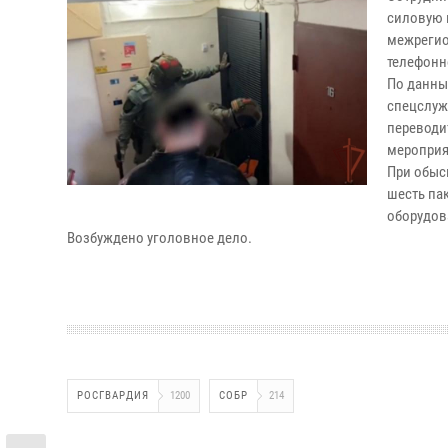
силовую 
межрегио
телефонн
По данны
спецслуж
переводи
мероприя
При обыс
шесть па
оборудов
Возбуждено уголовное дело.
РОСГВАРДИЯ
1200
СОБР
214