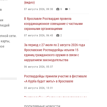
(видео)
 в
07 августа 2026, 09:30
9
1
В Ярославле Росгвардия провела
ми
координационное совещание с частными
 людей
охранными организациями
пной сети.
07 августа 2026, 06:43
2
 карты,
За период с 27 июля по 2 августа 2026 года
ное
Ярославские Росгвардейцы изъяли 15
единиц гражданского оружия в связи с
нарушением законодательства
06 августа 2026, 05:37
Росгвардейцы приняли участие в фестивале
«А Курба будет жить!» в Ярославле
03 августа 2026, 13:31
Росгвардейцы обеспечили правопорядок во
время празднования Дня города Рыбинска
ПОПУЛЯРНЫЕ НОВОСТИ