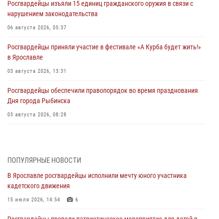
Росгвардейцы изъяли 15 единиц гражданского оружия в связи с
нарушением законодательства
06 августа 2026, 05:37
Росгвардейцы приняли участие в фестивале «А Курба будет жить!»
в Ярославле
03 августа 2026, 13:31
Росгвардейцы обеспечили правопорядок во время празднования
Дня города Рыбинска
03 августа 2026, 08:28
Росгвардейцы обеспечили правопорядок во время празднования
Дня воздушно-десантных войск
03 августа 2026, 07:24
ПОПУЛЯРНЫЕ НОВОСТИ
В Ярославле росгвардейцы исполнили мечту юного участника
Ярославские росгвардейцы за прошедшую неделю совершили
кадетского движения
более 300 выездов по сигналам «тревога»
15 июля 2026, 14:54
6
03 августа 2026, 07:09
Росгвардейцы провели патриотическое мероприятие для детей в