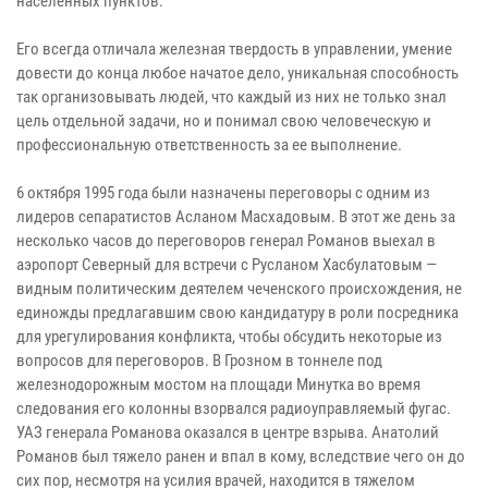
населенных пунктов.
Его всегда отличала железная твердость в управлении, умение
довести до конца любое начатое дело, уникальная способность
так организовывать людей, что каждый из них не только знал
цель отдельной задачи, но и понимал свою человеческую и
профессиональную ответственность за ее выполнение.
6 октября 1995 года были назначены переговоры с одним из
лидеров сепаратистов Асланом Масхадовым. В этот же день за
несколько часов до переговоров генерал Романов выехал в
аэропорт Северный для встречи с Русланом Хасбулатовым —
видным политическим деятелем чеченского происхождения, не
единожды предлагавшим свою кандидатуру в роли посредника
для урегулирования конфликта, чтобы обсудить некоторые из
вопросов для переговоров. В Грозном в тоннеле под
железнодорожным мостом на площади Минутка во время
следования его колонны взорвался радиоуправляемый фугас.
УАЗ генерала Романова оказался в центре взрыва. Анатолий
Романов был тяжело ранен и впал в кому, вследствие чего он до
сих пор, несмотря на усилия врачей, находится в тяжелом