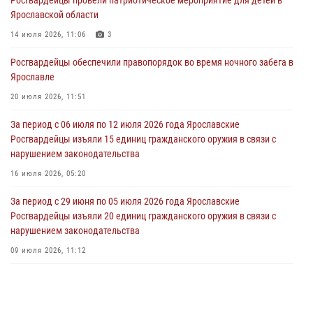
Росгвардейцы оказали помощь беременной женщине во время
Ярославской области
празднования Дня ВДВ в Ярославле
14 июля 2026, 11:06
3
03 августа 2026, 06:20
Росгвардейцы обеспечили правопорядок во время ночного забега в
За период с 20 июля по 26 июля 2026 года Ярославские
Ярославле
Росгвардейцы изъяли 41 единицу гражданского оружия в связи с
нарушением законодательства
20 июля 2026, 11:51
30 июля 2026, 11:51
За период с 06 июля по 12 июля 2026 года Ярославские
Росгвардейцы изъяли 15 единиц гражданского оружия в связи с
В региональном управлении Росгвардии состоялся молебен,
нарушением законодательства
приуроченный к празднику Крещения Руси
16 июля 2026, 05:20
28 июля 2026, 14:56
1
За период с 29 июня по 05 июля 2026 года Ярославские
Росгвардейцы изъяли 20 единиц гражданского оружия в связи с
нарушением законодательства
09 июля 2026, 11:12
Росгвардейцы обеспечили правопорядок во время крестного хода
в Ярославской области
27 июля 2026, 07:05