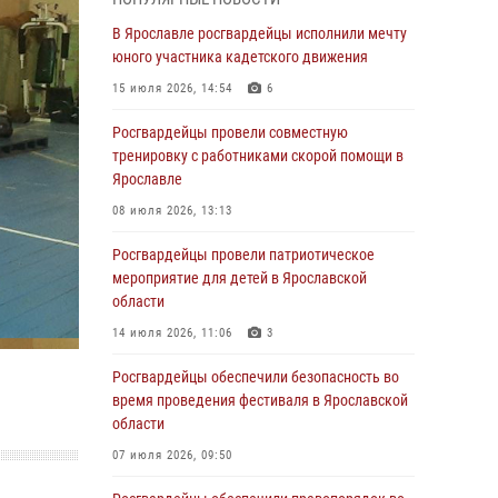
Росгвардейцы оказали помощь беременной
женщине во время празднования Дня ВДВ в
В Ярославле росгвардейцы исполнили мечту
Ярославле
юного участника кадетского движения
03 августа 2026, 06:20
15 июля 2026, 14:54
6
За период с 20 июля по 26 июля 2026 года
Росгвардейцы провели совместную
Ярославские Росгвардейцы изъяли 41
тренировку с работниками скорой помощи в
единицу гражданского оружия в связи с
Ярославле
нарушением законодательства
08 июля 2026, 13:13
30 июля 2026, 11:51
Росгвардейцы провели патриотическое
В региональном управлении Росгвардии
мероприятие для детей в Ярославской
состоялся молебен, приуроченный к
области
празднику Крещения Руси
14 июля 2026, 11:06
3
28 июля 2026, 14:56
1
Росгвардейцы обеспечили безопасность во
Ярославские росгвардейцы за прошедшую
время проведения фестиваля в Ярославской
неделю совершили более 250 выездов по
области
сигналам «Тревога»
07 июля 2026, 09:50
27 июля 2026, 08:59