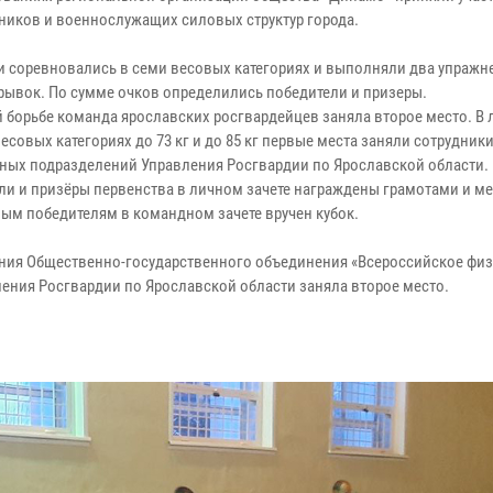
дников и военнослужащих силовых структур города.
и соревновались в семи весовых категориях и выполняли два упражн
 рывок. По сумме очков определились победители и призеры.
й борьбе команда ярославских росгвардейцев заняла второе место. В
весовых категориях до 73 кг и до 85 кг первые места заняли сотрудник
ных подразделений Управления Росгвардии по Ярославской области.
ли и призёры первенства в личном зачете награждены грамотами и м
ым победителям в командном зачете вручен кубок.
ения Общественно-государственного объединения «Всероссийское физ
ения Росгвардии по Ярославской области заняла второе место.