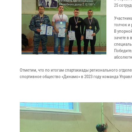
25 сотру
Участник
толчок и
В упорно
зачете в 
специаль
Победите
абсолютн
Отметим, что по итогам спартакиады регионального отдел
спортивное общество «Динамо» в 2023 году команда Управл