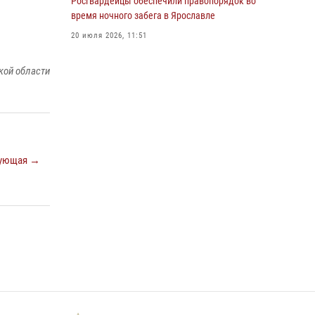
Росгвардейцы обеспечили правопорядок во
Росгвардейцы обеспечили правопорядок во
время ночного забега в Ярославле
время массового забега в Ярославле
20 июля 2026, 11:51
27 июля 2026, 07:16
За период с 06 июля по 12 июля 2026 года
кой области
Ярославские Росгвардейцы изъяли 15
единиц гражданского оружия в связи с
нарушением законодательства
16 июля 2026, 05:20
За период с 29 июня по 05 июля 2026 года
ующая →
Ярославские Росгвардейцы изъяли 20
единиц гражданского оружия в связи с
нарушением законодательства
09 июля 2026, 11:12
ЯРОСЛАВСКИЕ РОСГВАРДЕЙЦЫ ЗА
ПРОШЕДШУЮ НЕДЕЛЮ СОВЕРШИЛИ БОЛЕЕ
300 ВЫЕЗДОВ ПО СИГНАЛАМ «ТРЕВОГА»
20 июля 2026, 14:51