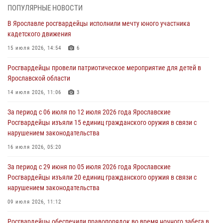
03 августа 2026, 07:24
ПОПУЛЯРНЫЕ НОВОСТИ
В Ярославле росгвардейцы исполнили мечту юного участника
Ярославские росгвардейцы за прошедшую неделю совершили
кадетского движения
более 300 выездов по сигналам «тревога»
15 июля 2026, 14:54
6
03 августа 2026, 07:09
Росгвардейцы провели патриотическое мероприятие для детей в
Росгвардейцы оказали помощь беременной женщине во время
Ярославской области
празднования Дня ВДВ в Ярославле
14 июля 2026, 11:06
3
03 августа 2026, 06:20
За период с 06 июля по 12 июля 2026 года Ярославские
За период с 20 июля по 26 июля 2026 года Ярославские
Росгвардейцы изъяли 15 единиц гражданского оружия в связи с
Росгвардейцы изъяли 41 единицу гражданского оружия в связи с
нарушением законодательства
нарушением законодательства
16 июля 2026, 05:20
30 июля 2026, 11:51
За период с 29 июня по 05 июля 2026 года Ярославские
В региональном управлении Росгвардии состоялся молебен,
Росгвардейцы изъяли 20 единиц гражданского оружия в связи с
приуроченный к празднику Крещения Руси
нарушением законодательства
28 июля 2026, 14:56
1
09 июля 2026, 11:12
Росгвардейцы обеспечили правопорядок во время ночного забега в