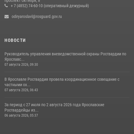
проспект Октября, 8
+ 7 (4852) 74-60-10 (оперативный дежурный)
20 июля 2026, 11:31
1
odiryaroslavl@rosguard.gov.ru
НОВОСТИ
Руководитель управления вневедомственной охраны Росгвардии по
Ярославс...
07 августа 2026, 09:30
В Ярославле Росгвардия провела координационное совещание с
частными ох...
07 августа 2026, 06:43
За период с 27 июля по 2 августа 2026 года Ярославские
Росгвардейцы из...
06 августа 2026, 05:37