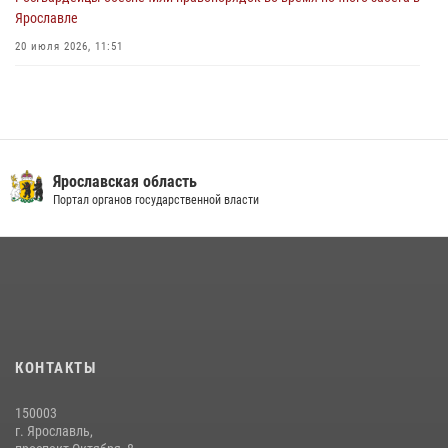
Ярославле
20 июля 2026, 11:51
Росгвардейцы оказали помощь пострадавшему в ДТП
мотоциклисту в Ярославле
20 июля 2026, 11:56
Центральный округ Росгвардии отмечает 105-летие
Ярославская область
Портал органов государственной власти
15 июля 2026, 11:06
ЯРОСЛАВСКИЕ РОСГВАРДЕЙЦЫ ЗА ПРОШЕДШУЮ НЕДЕЛЮ
СОВЕРШИЛИ БОЛЕЕ 300 ВЫЕЗДОВ ПО СИГНАЛАМ «ТРЕВОГА»
20 июля 2026, 14:51
Росгвардейцы обеспечили правопорядок во время крестного хода
в Ярославской области
КОНТАКТЫ
27 июля 2026, 07:05
150003
РОСГВАРДЕЙЦЫ ОБЕСПЕЧИЛИ БЕЗОПАСНОСТЬ ВО ВРЕМЯ
г. Ярославль,
ПРОВЕДЕНИЯ РЯДА МЕРОПРИЯТИЙ В ЯРОСЛАВСКОЙ ОБЛАСТИ