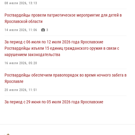
08 июля 2026, 13:13
03 августа 2026, 06:20
Росгвардейцы провели патриотическое мероприятие для детей в
За период с 20 июля по 26 июля 2026 года Ярославские
Ярославской области
Росгвардейцы изъяли 41 единицу гражданского оружия в связи с
нарушением законодательства
14 июля 2026, 11:06
3
30 июля 2026, 11:51
За период с 06 июля по 12 июля 2026 года Ярославские
Росгвардейцы изъяли 15 единиц гражданского оружия в связи с
В региональном управлении Росгвардии состоялся молебен,
нарушением законодательства
приуроченный к празднику Крещения Руси
16 июля 2026, 05:20
28 июля 2026, 14:56
1
Росгвардейцы обеспечили правопорядок во время ночного забега в
Ярославле
20 июля 2026, 11:51
За период с 29 июня по 05 июля 2026 года Ярославские
Росгвардейцы изъяли 20 единиц гражданского оружия в связи с
нарушением законодательства
09 июля 2026, 11:12
Росгвардейцы обеспечили правопорядок во время крестного хода