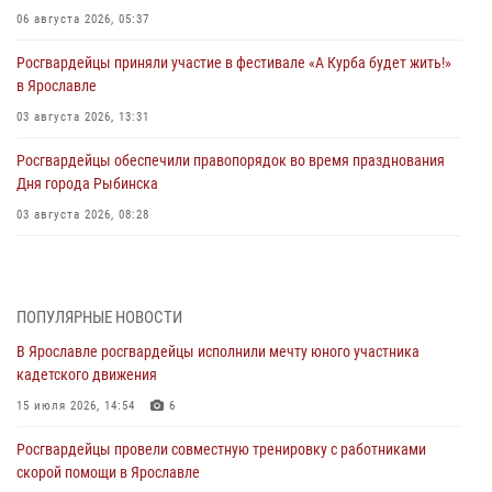
06 августа 2026, 05:37
Росгвардейцы приняли участие в фестивале «А Курба будет жить!»
в Ярославле
03 августа 2026, 13:31
Росгвардейцы обеспечили правопорядок во время празднования
Дня города Рыбинска
03 августа 2026, 08:28
Росгвардейцы обеспечили правопорядок во время празднования
Дня воздушно-десантных войск
03 августа 2026, 07:24
ПОПУЛЯРНЫЕ НОВОСТИ
В Ярославле росгвардейцы исполнили мечту юного участника
Ярославские росгвардейцы за прошедшую неделю совершили
кадетского движения
более 300 выездов по сигналам «тревога»
15 июля 2026, 14:54
6
03 августа 2026, 07:09
Росгвардейцы провели совместную тренировку с работниками
Росгвардейцы оказали помощь беременной женщине во время
скорой помощи в Ярославле
празднования Дня ВДВ в Ярославле