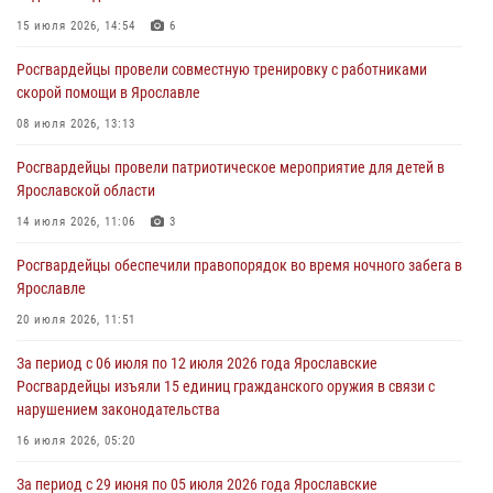
15 июля 2026, 14:54
6
03 августа 2026, 07:09
Росгвардейцы провели совместную тренировку с работниками
Росгвардейцы оказали помощь беременной женщине во время
скорой помощи в Ярославле
празднования Дня ВДВ в Ярославле
08 июля 2026, 13:13
03 августа 2026, 06:20
Росгвардейцы провели патриотическое мероприятие для детей в
За период с 20 июля по 26 июля 2026 года Ярославские
Ярославской области
Росгвардейцы изъяли 41 единицу гражданского оружия в связи с
нарушением законодательства
14 июля 2026, 11:06
3
30 июля 2026, 11:51
Росгвардейцы обеспечили правопорядок во время ночного забега в
Ярославле
В региональном управлении Росгвардии состоялся молебен,
приуроченный к празднику Крещения Руси
20 июля 2026, 11:51
28 июля 2026, 14:56
1
За период с 06 июля по 12 июля 2026 года Ярославские
Росгвардейцы изъяли 15 единиц гражданского оружия в связи с
нарушением законодательства
16 июля 2026, 05:20
За период с 29 июня по 05 июля 2026 года Ярославские