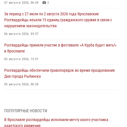
07 августа 2026, 06:43
2
За период с 27 июля по 2 августа 2026 года Ярославские
Росгвардейцы изъяли 15 единиц гражданского оружия в связи с
нарушением законодательства
06 августа 2026, 05:37
Росгвардейцы приняли участие в фестивале «А Курба будет жить!»
в Ярославле
03 августа 2026, 13:31
Росгвардейцы обеспечили правопорядок во время празднования
Дня города Рыбинска
03 августа 2026, 08:28
Росгвардейцы обеспечили правопорядок во время празднования
Дня воздушно-десантных войск
03 августа 2026, 07:24
ПОПУЛЯРНЫЕ НОВОСТИ
В Ярославле росгвардейцы исполнили мечту юного участника
Ярославские росгвардейцы за прошедшую неделю совершили
кадетского движения
более 300 выездов по сигналам «тревога»