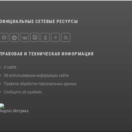
Росгвардейцы обеспечили общественную
безопасность во время проведения
праздника поэзии
ОФИЦИАЛЬНЫЕ СЕТЕВЫЕ РЕСУРСЫ
06 июля 2026, 12:51
Росгвардейцы обеспечили правопорядок во
время крестного хода в Ярославской области
27 июля 2026, 07:05
ПРАВОВАЯ И ТЕХНИЧЕСКАЯ ИНФОРМАЦИЯ
О сайте
Об использовании информации сайта
Правила обработки персональных данных
Сообщить об ошибках