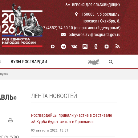
ВЕРСИЯ ДЛЯ СЛАБОВИДЯЩИХ
150003, г. Ярославль,
проспект Октября, 8.
И
+ 7 (4852) 74-60-10 (оперативный дежурный)
odiryaroslavl@rosguard.gov.ru
Ы
ВУЗЫ РОСГВАРДИИ
вузах
ЛЕНТА НОВОСТЕЙ
АВЛЬ»
Росгвардейцы приняли участие в фестивале
«А Курба будет жить!» в Ярославле
03 августа 2026, 13:31
ФГКУ "УВО