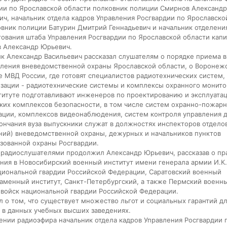
ии по Ярославской области полковник полиции Смирнов Александр
ич, начальник отдела кадров Управления Росгвардии по Ярославско
вник полиции Батурин Дмитрий Геннадьевич и начальник отделения
ования штаба Управления Росгвардии по Ярославской области капи
 Александр Юрьевич.
к Александр Васильевич рассказал слушателям о порядке приема в
ления вневедомственной охраны Ярославской области, о Воронеж
е МВД России, где готовят специалистов радиотехнических систем,
зации - радиотехнические системы и комплексы охранного монитор
титуте подготавливают инженеров по проектированию и эксплуата
ких комплексов безопасности, в том числе систем охранно-пожар
ации, комплексов видеонаблюдения, систем контроля управления 
ончания вуза выпускники служат в должностях инспекторов отдело
ний) вневедомственной охраны, дежурных и начальников пунктов
зованной охраны Росгвардии.
 радиослушателями продолжил Александр Юрьевич, рассказав о пр
ния в Новосибирский военный институт имени генерала армии И.К.
циональной гвардии Российской Федерации, Саратовский военный
аменный институт, Санкт-Петербургский, а также Пермский военн
 войск национальной гвардии Российской Федерации.
 о том, что существует множество льгот и социальных гарантий д
 в данных учебных высших заведениях.
ении радиоэфира начальник отдела кадров Управления Росгвардии 