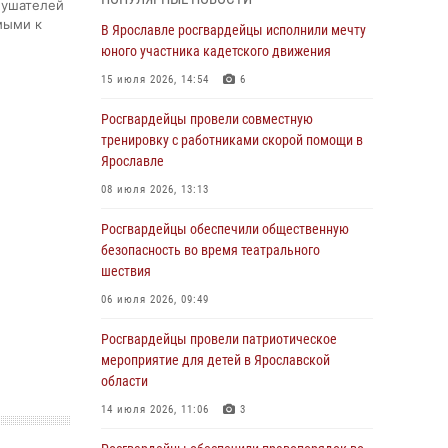
лушателей
Ярославские Росгвардейцы изъяли 41
мыми к
единицу гражданского оружия в связи с
В Ярославле росгвардейцы исполнили мечту
нарушением законодательства
юного участника кадетского движения
30 июля 2026, 11:51
15 июля 2026, 14:54
6
В региональном управлении Росгвардии
Росгвардейцы провели совместную
состоялся молебен, приуроченный к
тренировку с работниками скорой помощи в
празднику Крещения Руси
Ярославле
28 июля 2026, 14:56
1
08 июля 2026, 13:13
Ярославские росгвардейцы за прошедшую
Росгвардейцы обеспечили общественную
неделю совершили более 250 выездов по
безопасность во время театрального
сигналам «Тревога»
шествия
27 июля 2026, 08:59
06 июля 2026, 09:49
Росгвардейцы обеспечили правопорядок во
Росгвардейцы провели патриотическое
время массового забега в Ярославле
мероприятие для детей в Ярославской
области
27 июля 2026, 07:16
14 июля 2026, 11:06
3
Росгвардейцы обеспечили правопорядок во
время крестного хода в Ярославской области