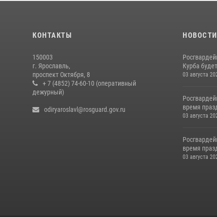
КОНТАКТЫ
НОВОСТ
150003
Росгвардей
г. Ярославль,
Курба будет
проспект Октября, 8
03 августа 20
+ 7 (4852) 74-60-10 (оперативный
дежурный)
Росгвардей
время празд
odiryaroslavl@rosguard.gov.ru
03 августа 20
Росгвардей
время праз
03 августа 20