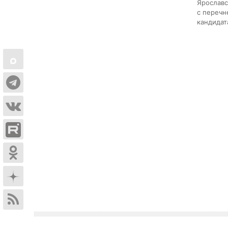
Ярославс
с перечн
кандидат