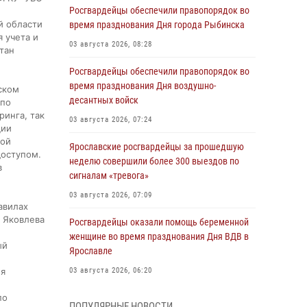
Росгвардейцы обеспечили правопорядок во
й области
время празднования Дня города Рыбинска
 учета и
03 августа 2026, 08:28
тан
Росгвардейцы обеспечили правопорядок во
время празднования Дня воздушно-
ском
десантных войск
 по
инга, так
03 августа 2026, 07:24
ции
ной
Ярославские росгвардейцы за прошедшую
доступом.
неделю совершили более 300 выездов по
в
сигналам «тревога»
03 августа 2026, 07:09
авилах
 Яковлева
Росгвардейцы оказали помощь беременной
женщине во время празднования Дня ВДВ в
ый
Ярославле
ля
03 августа 2026, 06:20
по
За период с 20 июля по 26 июля 2026 года
ПОПУЛЯРНЫЕ НОВОСТИ