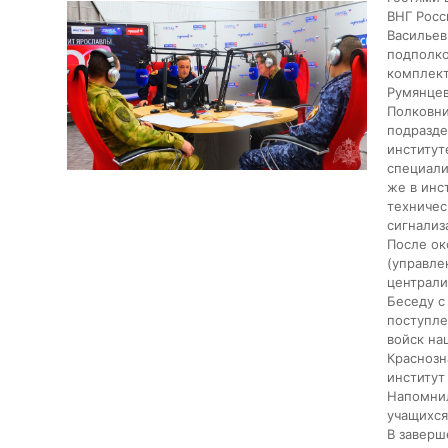
ВНГ Росс
Васильев
подполко
комплект
Румянцев
Полковни
подразде
институт
специали
же в инс
техничес
сигнализ
После ок
(управле
централи
Беседу с
поступле
войск на
Краснозн
институт
Напомнил
учащихся
В заверш