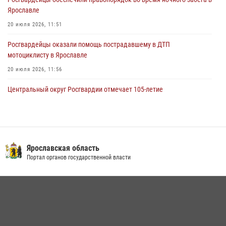
В региональном управлении Росгвардии состоялся молебен,
Ярославле
приуроченный к празднику Крещения Руси
20 июля 2026, 11:51
28 июля 2026, 14:56
1
Росгвардейцы оказали помощь пострадавшему в ДТП
мотоциклисту в Ярославле
20 июля 2026, 11:56
Центральный округ Росгвардии отмечает 105-летие
15 июля 2026, 11:06
Росгвардейцы обеспечили правопорядок во время крестного хода
в Ярославской области
Ярославская область
27 июля 2026, 07:05
Портал органов государственной власти
ЯРОСЛАВСКИЕ РОСГВАРДЕЙЦЫ ЗА ПРОШЕДШУЮ НЕДЕЛЮ
СОВЕРШИЛИ БОЛЕЕ 300 ВЫЕЗДОВ ПО СИГНАЛАМ «ТРЕВОГА»
20 июля 2026, 14:51
РОСГВАРДЕЙЦЫ ОБЕСПЕЧИЛИ БЕЗОПАСНОСТЬ ВО ВРЕМЯ
ПРОВЕДЕНИЯ РЯДА МЕРОПРИЯТИЙ В ЯРОСЛАВСКОЙ ОБЛАСТИ