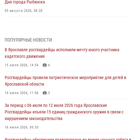
Дня города Рыбинска
03 августа 2026, 08:28
Росгвардейцы обеспечили правопорядок во время празднования
Дня воздушно-десантных войск
03 августа 2026, 07:24
ПОПУЛЯРНЫЕ НОВОСТИ
В Ярославле росгвардейцы исполнили мечту юного участника
Ярославские росгвардейцы за прошедшую неделю совершили
кадетского движения
более 300 выездов по сигналам «тревога»
15 июля 2026, 14:54
6
03 августа 2026, 07:09
Росгвардейцы провели патриотическое мероприятие для детей в
Росгвардейцы оказали помощь беременной женщине во время
Ярославской области
празднования Дня ВДВ в Ярославле
14 июля 2026, 11:06
3
03 августа 2026, 06:20
За период с 06 июля по 12 июля 2026 года Ярославские
За период с 20 июля по 26 июля 2026 года Ярославские
Росгвардейцы изъяли 15 единиц гражданского оружия в связи с
Росгвардейцы изъяли 41 единицу гражданского оружия в связи с
нарушением законодательства
нарушением законодательства
16 июля 2026, 05:20
30 июля 2026, 11:51
Росгвардейцы обеспечили правопорядок во время ночного забега в