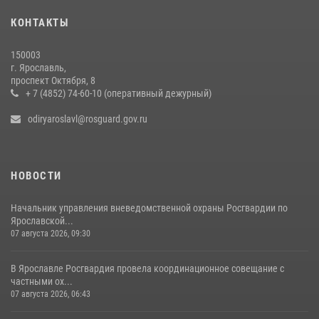
20 июля 2026, 11:31
1
КОНТАКТЫ
ЯРОСЛАВСКИЕ РОСГВАРДЕЙЦЫ ЗА ПРОШЕДШУЮ НЕДЕЛЮ
150003
СОВЕРШИЛИ БОЛЕЕ 400 ВЫЕЗДОВ ПО СИГНАЛАМ «ТРЕВОГА»
г. Ярославль,
проспект Октября, 8
13 июля 2026, 08:33
+ 7 (4852) 74-60-10 (оперативный дежурный)
odiryaroslavl@rosguard.gov.ru
НОВОСТИ
Начальник управления вневедомственной охраны Росгвардии по
Ярославской...
07 августа 2026, 09:30
В Ярославле Росгвардия провела координационное совещание с
частными ох...
07 августа 2026, 06:43