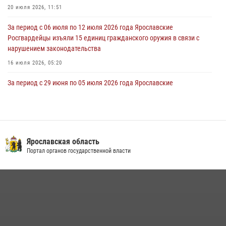
приуроченный к празднику Крещения Руси
20 июля 2026, 11:51
28 июля 2026, 14:56
1
За период с 06 июля по 12 июля 2026 года Ярославские
Росгвардейцы изъяли 15 единиц гражданского оружия в связи с
нарушением законодательства
16 июля 2026, 05:20
За период с 29 июня по 05 июля 2026 года Ярославские
Росгвардейцы изъяли 20 единиц гражданского оружия в связи с
нарушением законодательства
09 июля 2026, 11:12
Росгвардейцы оказали помощь пострадавшему в ДТП
Ярославская область
мотоциклисту в Ярославле
Портал органов государственной власти
20 июля 2026, 11:56
Росгвардейцы обеспечили правопорядок во время крестного хода
в Ярославской области
27 июля 2026, 07:05