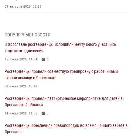
03 августа 2026, 08:28
Росгвардейцы обеспечили правопорядок во время празднования
Дня воздушно-десантных войск
03 августа 2026, 07:24
ПОПУЛЯРНЫЕ НОВОСТИ
В Ярославле росгвардейцы исполнили мечту юного участника
Ярославские росгвардейцы за прошедшую неделю совершили
кадетского движения
более 300 выездов по сигналам «тревога»
15 июля 2026, 14:54
6
03 августа 2026, 07:09
Росгвардейцы провели совместную тренировку с работниками
Росгвардейцы оказали помощь беременной женщине во время
скорой помощи в Ярославле
празднования Дня ВДВ в Ярославле
08 июля 2026, 13:13
03 августа 2026, 06:20
Росгвардейцы провели патриотическое мероприятие для детей в
За период с 20 июля по 26 июля 2026 года Ярославские
Ярославской области
Росгвардейцы изъяли 41 единицу гражданского оружия в связи с
нарушением законодательства
14 июля 2026, 11:06
3
30 июля 2026, 11:51
Росгвардейцы обеспечили правопорядок во время ночного забега в
Ярославле
В региональном управлении Росгвардии состоялся молебен,