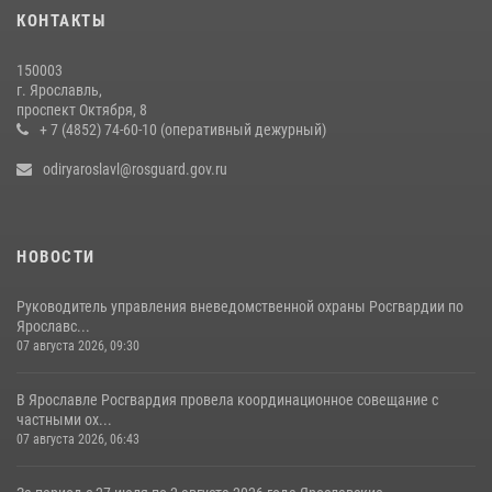
ЯРОСЛАВСКИЕ РОСГВАРДЕЙЦЫ ЗА ПРОШЕДШУЮ НЕДЕЛЮ
КОНТАКТЫ
СОВЕРШИЛИ БОЛЕЕ 300 ВЫЕЗДОВ ПО СИГНАЛАМ «ТРЕВОГА»
20 июля 2026, 14:51
150003
г. Ярославль,
Центральный округ Росгвардии отмечает 105-летие
проспект Октября, 8
+ 7 (4852) 74-60-10 (оперативный дежурный)
15 июля 2026, 11:06
odiryaroslavl@rosguard.gov.ru
НОВОСТИ
Руководитель управления вневедомственной охраны Росгвардии по
Ярославс...
07 августа 2026, 09:30
В Ярославле Росгвардия провела координационное совещание с
частными ох...
07 августа 2026, 06:43