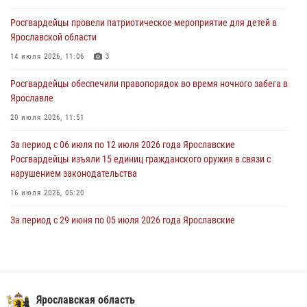
Росгвардейцы провели патриотическое мероприятие для детей в
За период с 20 июля по 26 июля 2026 года Ярославские
Ярославской области
Росгвардейцы изъяли 41 единицу гражданского оружия в связи с
нарушением законодательства
14 июля 2026, 11:06
3
30 июля 2026, 11:51
Росгвардейцы обеспечили правопорядок во время ночного забега в
Ярославле
В региональном управлении Росгвардии состоялся молебен,
приуроченный к празднику Крещения Руси
20 июля 2026, 11:51
28 июля 2026, 14:56
1
За период с 06 июля по 12 июля 2026 года Ярославские
Росгвардейцы изъяли 15 единиц гражданского оружия в связи с
нарушением законодательства
16 июля 2026, 05:20
За период с 29 июня по 05 июля 2026 года Ярославские
Росгвардейцы изъяли 20 единиц гражданского оружия в связи с
нарушением законодательства
09 июля 2026, 11:12
ЯРОСЛАВСКИЕ РОСГВАРДЕЙЦЫ ЗА ПРОШЕДШУЮ НЕДЕЛЮ
Ярославская область