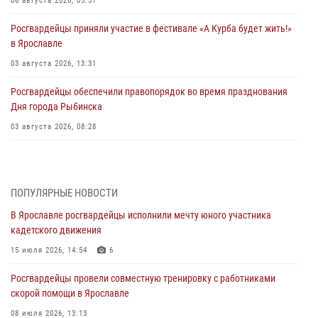
06 августа 2026, 05:37
Росгвардейцы приняли участие в фестивале «А Курба будет жить!»
в Ярославле
03 августа 2026, 13:31
Росгвардейцы обеспечили правопорядок во время празднования
Дня города Рыбинска
03 августа 2026, 08:28
Росгвардейцы обеспечили правопорядок во время празднования
Дня воздушно-десантных войск
03 августа 2026, 07:24
ПОПУЛЯРНЫЕ НОВОСТИ
В Ярославле росгвардейцы исполнили мечту юного участника
Ярославские росгвардейцы за прошедшую неделю совершили
кадетского движения
более 300 выездов по сигналам «тревога»
15 июля 2026, 14:54
6
03 августа 2026, 07:09
Росгвардейцы провели совместную тренировку с работниками
Росгвардейцы оказали помощь беременной женщине во время
скорой помощи в Ярославле
празднования Дня ВДВ в Ярославле
08 июля 2026, 13:13
03 августа 2026, 06:20