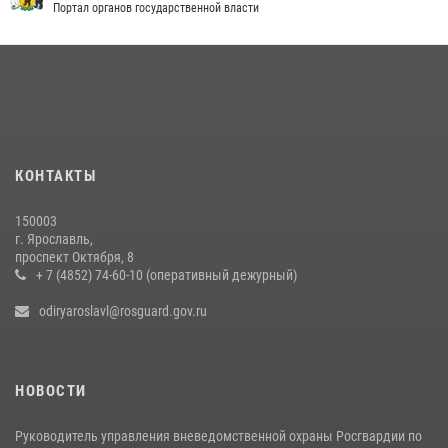
СОВЕРШИЛИ БОЛЕЕ 300 ВЫЕЗДОВ ПО СИГНАЛАМ «ТРЕВОГА»
Портал органов государственной власти
20 июля 2026, 14:51
Росгвардейцы обеспечили правопорядок во время крестного хода
в Ярославской области
27 июля 2026, 07:05
Росгвардейцы оказали помощь пострадавшему в ДТП
КОНТАКТЫ
мотоциклисту в Ярославле
20 июля 2026, 11:56
150003
г. Ярославль,
Центральный округ Росгвардии отмечает 105-летие
проспект Октября, 8
+ 7 (4852) 74-60-10 (оперативный дежурный)
15 июля 2026, 11:06
odiryaroslavl@rosguard.gov.ru
НОВОСТИ
Руководитель управления вневедомственной охраны Росгвардии по