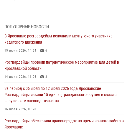
Росгвардейцы обеспечили правопорядок во время празднования
Дня воздушно-десантных войск
03 августа 2026, 07:24
ПОПУЛЯРНЫЕ НОВОСТИ
В Ярославле росгвардейцы исполнили мечту юного участника
Ярославские росгвардейцы за прошедшую неделю совершили
кадетского движения
более 300 выездов по сигналам «тревога»
15 июля 2026, 14:54
6
03 августа 2026, 07:09
Росгвардейцы провели патриотическое мероприятие для детей в
Росгвардейцы оказали помощь беременной женщине во время
Ярославской области
празднования Дня ВДВ в Ярославле
14 июля 2026, 11:06
3
03 августа 2026, 06:20
За период с 06 июля по 12 июля 2026 года Ярославские
За период с 20 июля по 26 июля 2026 года Ярославские
Росгвардейцы изъяли 15 единиц гражданского оружия в связи с
Росгвардейцы изъяли 41 единицу гражданского оружия в связи с
нарушением законодательства
нарушением законодательства
16 июля 2026, 05:20
30 июля 2026, 11:51
Росгвардейцы обеспечили правопорядок во время ночного забега в
В региональном управлении Росгвардии состоялся молебен,
Ярославле
приуроченный к празднику Крещения Руси