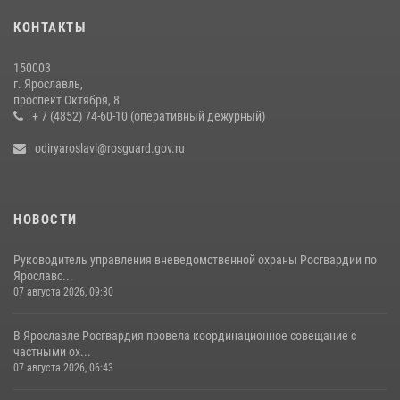
20 июля 2026, 11:31
1
КОНТАКТЫ
ЯРОСЛАВСКИЕ РОСГВАРДЕЙЦЫ ЗА ПРОШЕДШУЮ НЕДЕЛЮ
150003
СОВЕРШИЛИ БОЛЕЕ 400 ВЫЕЗДОВ ПО СИГНАЛАМ «ТРЕВОГА»
г. Ярославль,
проспект Октября, 8
13 июля 2026, 08:33
+ 7 (4852) 74-60-10 (оперативный дежурный)
odiryaroslavl@rosguard.gov.ru
НОВОСТИ
Руководитель управления вневедомственной охраны Росгвардии по
Ярославс...
07 августа 2026, 09:30
В Ярославле Росгвардия провела координационное совещание с
частными ох...
07 августа 2026, 06:43