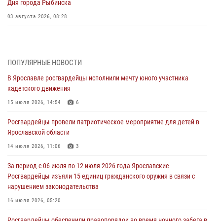
Дня города Рыбинска
03 августа 2026, 08:28
Росгвардейцы обеспечили правопорядок во время празднования
Дня воздушно-десантных войск
03 августа 2026, 07:24
ПОПУЛЯРНЫЕ НОВОСТИ
В Ярославле росгвардейцы исполнили мечту юного участника
Ярославские росгвардейцы за прошедшую неделю совершили
кадетского движения
более 300 выездов по сигналам «тревога»
15 июля 2026, 14:54
6
03 августа 2026, 07:09
Росгвардейцы провели патриотическое мероприятие для детей в
Росгвардейцы оказали помощь беременной женщине во время
Ярославской области
празднования Дня ВДВ в Ярославле
14 июля 2026, 11:06
3
03 августа 2026, 06:20
За период с 06 июля по 12 июля 2026 года Ярославские
За период с 20 июля по 26 июля 2026 года Ярославские
Росгвардейцы изъяли 15 единиц гражданского оружия в связи с
Росгвардейцы изъяли 41 единицу гражданского оружия в связи с
нарушением законодательства
нарушением законодательства
16 июля 2026, 05:20
30 июля 2026, 11:51
Росгвардейцы обеспечили правопорядок во время ночного забега в