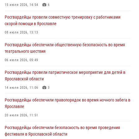
15 июля 2026, 14:54
6
Ярославские росгвардейцы за прошедшую неделю совершили
Росгвардейцы провели совместную тренировку с работниками
более 250 выездов по сигналам «Тревога»
скорой помощи в Ярославле
27 июля 2026, 08:59
08 июля 2026, 13:13
Росгвардейцы обеспечили правопорядок во время массового
Росгвардейцы обеспечили общественную безопасность во время
забега в Ярославле
театрального шествия
27 июля 2026, 07:16
06 июля 2026, 09:49
Росгвардейцы обеспечили правопорядок во время крестного хода
Росгвардейцы провели патриотическое мероприятие для детей в
в Ярославской области
Ярославской области
27 июля 2026, 07:05
14 июля 2026, 11:06
3
Росгвардейцы обеспечили правопорядок во время ночного забега в
Ярославле
20 июля 2026, 11:51
Росгвардейцы обеспечили безопасность во время проведения
фестиваля в Ярославской области