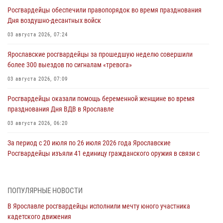
Росгвардейцы обеспечили правопорядок во время празднования
Дня воздушно-десантных войск
03 августа 2026, 07:24
Ярославские росгвардейцы за прошедшую неделю совершили
более 300 выездов по сигналам «тревога»
03 августа 2026, 07:09
Росгвардейцы оказали помощь беременной женщине во время
празднования Дня ВДВ в Ярославле
03 августа 2026, 06:20
За период с 20 июля по 26 июля 2026 года Ярославские
Росгвардейцы изъяли 41 единицу гражданского оружия в связи с
нарушением законодательства
30 июля 2026, 11:51
ПОПУЛЯРНЫЕ НОВОСТИ
В региональном управлении Росгвардии состоялся молебен,
В Ярославле росгвардейцы исполнили мечту юного участника
приуроченный к празднику Крещения Руси
кадетского движения
28 июля 2026, 14:56
1