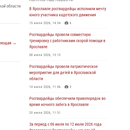
03 августа 2026, 08:28
кой области
В Ярославле росгвардейцы исполнили мечту
Росгвардейцы обеспечили правопорядок во
юного участника кадетского движения
время празднования Дня воздушно-
15 июля 2026, 14:54
6
десантных войск
Росгвардейцы провели совместную
03 августа 2026, 07:24
тренировку с работниками скорой помощи в
ующая →
Ярославские росгвардейцы за прошедшую
Ярославле
неделю совершили более 300 выездов по
08 июля 2026, 13:13
сигналам «тревога»
Росгвардейцы провели патриотическое
03 августа 2026, 07:09
мероприятие для детей в Ярославской
Росгвардейцы оказали помощь беременной
области
женщине во время празднования Дня ВДВ в
14 июля 2026, 11:06
3
Ярославле
Росгвардейцы обеспечили правопорядок во
03 августа 2026, 06:20
время ночного забега в Ярославле
За период с 20 июля по 26 июля 2026 года
20 июля 2026, 11:51
Ярославские Росгвардейцы изъяли 41
единицу гражданского оружия в связи с
За период с 06 июля по 12 июля 2026 года
нарушением законодательства