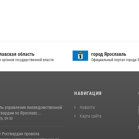
лавская область
город Ярославль
л органов государственной власти
Официальный портал города 
И
НАВИГАЦИЯ
ль управления вневедомственной
Новости
вардии по Ярославс...
Карта сайта
26, 09:30
е Росгвардия провела