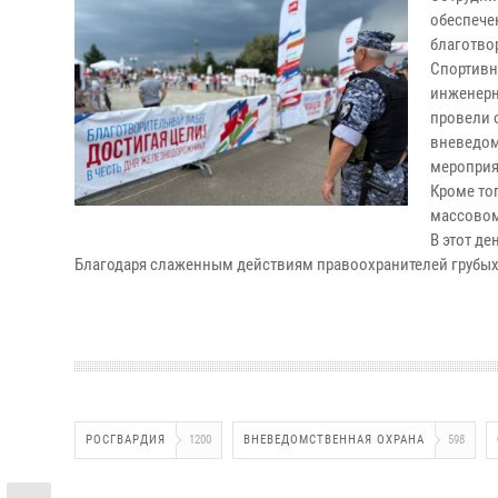
обеспече
благотво
Спортивн
инженерн
провели 
вневедом
мероприя
Кроме то
массовом
В этот д
Благодаря слаженным действиям правоохранителей грубых
РОСГВАРДИЯ
1200
ВНЕВЕДОМСТВЕННАЯ ОХРАНА
598