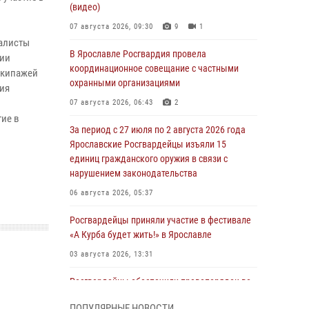
(видео)
07 августа 2026, 09:30
9
1
иалисты
В Ярославле Росгвардия провела
дии
координационное совещание с частными
экипажей
охранными организациями
ия
07 августа 2026, 06:43
2
тие в
За период с 27 июля по 2 августа 2026 года
Ярославские Росгвардейцы изъяли 15
единиц гражданского оружия в связи с
нарушением законодательства
06 августа 2026, 05:37
Росгвардейцы приняли участие в фестивале
«А Курба будет жить!» в Ярославле
03 августа 2026, 13:31
Росгвардейцы обеспечили правопорядок во
время празднования Дня города Рыбинска
ПОПУЛЯРНЫЕ НОВОСТИ