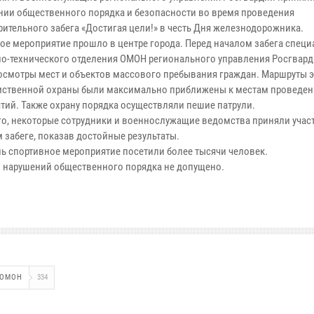
нии общественного порядка и безопасности во время проведения
рительного забега «Достигая цели!» в честь Дня железнодорожника.
ое мероприятие прошло в центре города. Перед началом забега спец
о-технического отделения ОМОН регионального управления Росгвар
осмотры мест и объектов массового пребывания граждан. Маршруты 
ственной охраны были максимально приближены к местам проведен
тий. Также охрану порядка осуществляли пешие патрули.
го, некоторые сотрудники и военнослужащие ведомства приняли учас
 забеге, показав достойные результаты.
ень спортивное мероприятие посетили более тысячи человек.
 нарушений общественного порядка не допущено.
ОМОН
334