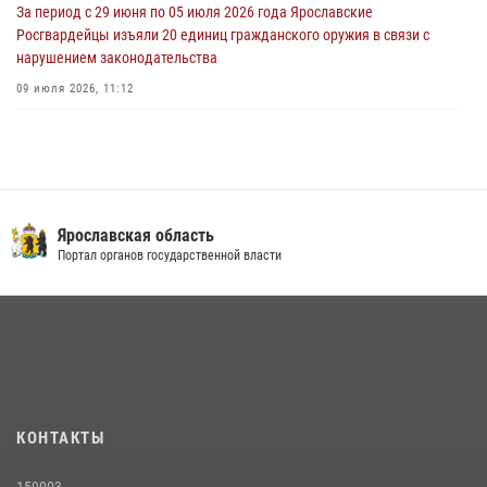
За период с 29 июня по 05 июля 2026 года Ярославские
Росгвардейцы изъяли 20 единиц гражданского оружия в связи с
нарушением законодательства
09 июля 2026, 11:12
Росгвардейцы оказали помощь пострадавшему в ДТП
мотоциклисту в Ярославле
20 июля 2026, 11:56
Центральный округ Росгвардии отмечает 105-летие
Ярославская область
Портал органов государственной власти
15 июля 2026, 11:06
Росгвардейцы обеспечили правопорядок во время крестного хода
в Ярославской области
27 июля 2026, 07:05
ЯРОСЛАВСКИЕ РОСГВАРДЕЙЦЫ ЗА ПРОШЕДШУЮ НЕДЕЛЮ
СОВЕРШИЛИ БОЛЕЕ 300 ВЫЕЗДОВ ПО СИГНАЛАМ «ТРЕВОГА»
КОНТАКТЫ
20 июля 2026, 14:51