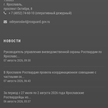
150003
РОСГВАРДЕЙЦЫ ОБЕСПЕЧИЛИ БЕЗОПАСНОСТЬ ВО ВРЕМЯ
г. Ярославль,
ПРОВЕДЕНИЯ РЯДА МЕРОПРИЯТИЙ В ЯРОСЛАВСКОЙ ОБЛАСТИ
проспект Октября, 8
+ 7 (4852) 74-60-10 (оперативный дежурный)
20 июля 2026, 11:31
1
odiryaroslavl@rosguard.gov.ru
НОВОСТИ
Руководитель управления вневедомственной охраны Росгвардии по
Ярославс...
07 августа 2026, 09:30
В Ярославле Росгвардия провела координационное совещание с
частными ох...
07 августа 2026, 06:43
За период с 27 июля по 2 августа 2026 года Ярославские
Росгвардейцы из...
06 августа 2026, 05:37