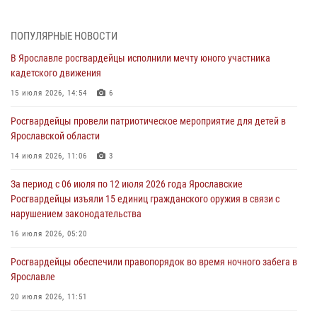
Дня воздушно-десантных войск
03 августа 2026, 07:24
ПОПУЛЯРНЫЕ НОВОСТИ
В Ярославле росгвардейцы исполнили мечту юного участника
Ярославские росгвардейцы за прошедшую неделю совершили
кадетского движения
более 300 выездов по сигналам «тревога»
15 июля 2026, 14:54
6
03 августа 2026, 07:09
Росгвардейцы провели патриотическое мероприятие для детей в
Росгвардейцы оказали помощь беременной женщине во время
Ярославской области
празднования Дня ВДВ в Ярославле
14 июля 2026, 11:06
3
03 августа 2026, 06:20
За период с 06 июля по 12 июля 2026 года Ярославские
За период с 20 июля по 26 июля 2026 года Ярославские
Росгвардейцы изъяли 15 единиц гражданского оружия в связи с
Росгвардейцы изъяли 41 единицу гражданского оружия в связи с
нарушением законодательства
нарушением законодательства
16 июля 2026, 05:20
30 июля 2026, 11:51
Росгвардейцы обеспечили правопорядок во время ночного забега в
В региональном управлении Росгвардии состоялся молебен,
Ярославле
приуроченный к празднику Крещения Руси
20 июля 2026, 11:51
28 июля 2026, 14:56
1