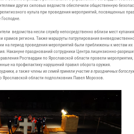
ителями других силовых ведомств обеспечили общественную безопас
 религиозного культа при проведения мероприятий, посвященных пра
 Господне.
ители ведомства несли службу непосредственно вблизи мест купания
ии храмов региона. Также маршруты патрулирования вневедомственн
ии на период проведения мероприятий были приближены к местам их
ия. Накануне празднований сотрудники Центра лицензионно-разреши
правления Росгвардии по Ярославской области провели мероприятия,
нные на профилактику нарушений правил оборота оружия.
удники, а также члены их семей приняли участие в праздничных богослуж
по Ярославской области подполковник Павел Морозов.