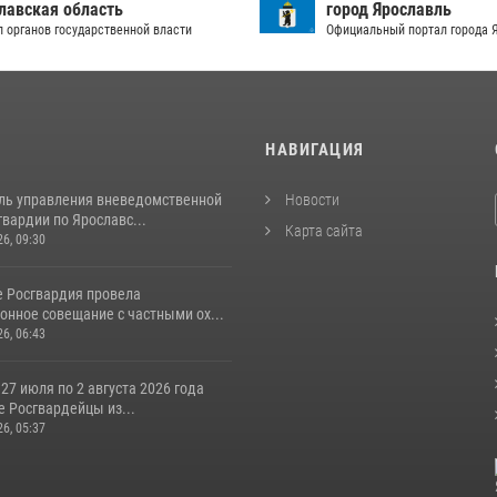
лавская область
город Ярославль
л органов государственной власти
Официальный портал города 
И
НАВИГАЦИЯ
ль управления вневедомственной
Новости
вардии по Ярославс...
Карта сайта
26, 09:30
е Росгвардия провела
онное совещание с частными ох...
26, 06:43
 27 июля по 2 августа 2026 года
 Росгвардейцы из...
26, 05:37