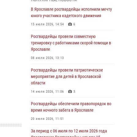
03 августа 2026, 08:28
В Ярославле росгвардейцы исполнили мечту
Росгвардейцы обеспечили правопорядок во
юного участника кадетского движения
время празднования Дня воздушно-
15 июля 2026, 14:54
6
десантных войск
Росгвардейцы провели совместную
03 августа 2026, 07:24
тренировку с работниками скорой помощи в
Ярославские росгвардейцы за прошедшую
Ярославле
неделю совершили более 300 выездов по
08 июля 2026, 13:13
сигналам «тревога»
Росгвардейцы провели патриотическое
03 августа 2026, 07:09
мероприятие для детей в Ярославской
Росгвардейцы оказали помощь беременной
области
женщине во время празднования Дня ВДВ в
14 июля 2026, 11:06
3
Ярославле
Росгвардейцы обеспечили правопорядок во
03 августа 2026, 06:20
время ночного забега в Ярославле
За период с 20 июля по 26 июля 2026 года
20 июля 2026, 11:51
Ярославские Росгвардейцы изъяли 41
единицу гражданского оружия в связи с
За период с 06 июля по 12 июля 2026 года
нарушением законодательства