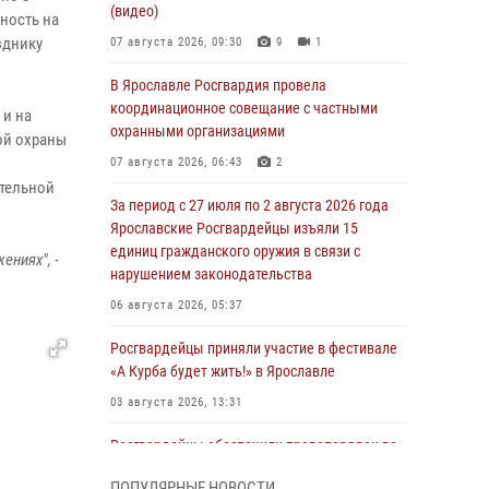
(видео)
ность на
зднику
07 августа 2026, 09:30
9
1
В Ярославле Росгвардия провела
координационное совещание с частными
 и на
охранными организациями
ой охраны
07 августа 2026, 06:43
2
тельной
За период с 27 июля по 2 августа 2026 года
Ярославские Росгвардейцы изъяли 15
единиц гражданского оружия в связи с
ениях", -
нарушением законодательства
06 августа 2026, 05:37
Росгвардейцы приняли участие в фестивале
«А Курба будет жить!» в Ярославле
03 августа 2026, 13:31
Росгвардейцы обеспечили правопорядок во
время празднования Дня города Рыбинска
ПОПУЛЯРНЫЕ НОВОСТИ