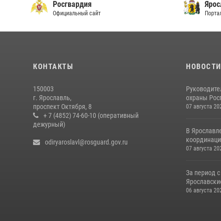
Росгвардия
Ярос
Официальный сайт
Порта
КОНТАКТЫ
НОВОСТ
150003
Руководите
г. Ярославль,
охраны Росг
проспект Октября, 8
07 августа 20
+ 7 (4852) 74-60-10 (оперативный
дежурный)
В Ярославл
координаци
odiryaroslavl@rosguard.gov.ru
07 августа 20
За период с
Ярославские
06 августа 20