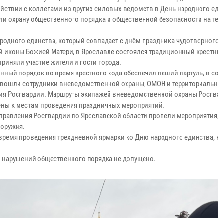
йствии с коллегами из других силовых ведомств в День народного е
ли охрану общественного порядка и общественной безопасности на т
ародного единства, который совпадает с днём праздника чудотворного
й иконы Бoжией Мaтери, в Ярославле состоялся традиционный крестны
риняли участие жители и гости города.
нный порядок во время крестного хода обеспечил пеший партуль, в с
 вошли сотрудники вневедомственной охраны, ОМОН и территориальн
ия Росгвардии. Маршруты экипажей вневедомственной охраны Росгв
ны к местам проведения праздничных мероприятий.
правления Росгвардии по Ярославской области провели мероприятия
 оружия.
 время проведения трехдневной ярмарки ко Дню народного единства, 
 нарушений общественного порядка не допущено.