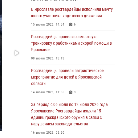
03 августа 2026, 08:28
В Ярославле росгвардейцы исполнили мечту
Росгвардейцы обеспечили правопорядок во
юного участника кадетского движения
время празднования Дня воздушно-
15 июля 2026, 14:54
6
десантных войск
Росгвардейцы провели совместную
03 августа 2026, 07:24
тренировку с работниками скорой помощи в
Ярославские росгвардейцы за прошедшую
Ярославле
неделю совершили более 300 выездов по
08 июля 2026, 13:13
сигналам «тревога»
Росгвардейцы провели патриотическое
03 августа 2026, 07:09
мероприятие для детей в Ярославской
Росгвардейцы оказали помощь беременной
области
женщине во время празднования Дня ВДВ в
14 июля 2026, 11:06
3
Ярославле
За период с 06 июля по 12 июля 2026 года
03 августа 2026, 06:20
Ярославские Росгвардейцы изъяли 15
За период с 20 июля по 26 июля 2026 года
единиц гражданского оружия в связи с
Ярославские Росгвардейцы изъяли 41
нарушением законодательства
единицу гражданского оружия в связи с
16 июля 2026, 05:20
нарушением законодательства