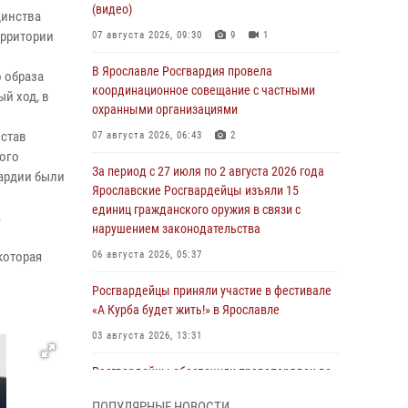
(видео)
динства
ерритории
07 августа 2026, 09:30
9
1
В Ярославле Росгвардия провела
 образа
координационное совещание с частными
й ход, в
охранными организациями
остав
07 августа 2026, 06:43
2
ого
За период с 27 июля по 2 августа 2026 года
ардии были
Ярославские Росгвардейцы изъяли 15
единиц гражданского оружия в связи с
,
нарушением законодательства
которая
06 августа 2026, 05:37
Росгвардейцы приняли участие в фестивале
«А Курба будет жить!» в Ярославле
03 августа 2026, 13:31
Росгвардейцы обеспечили правопорядок во
время празднования Дня города Рыбинска
ПОПУЛЯРНЫЕ НОВОСТИ