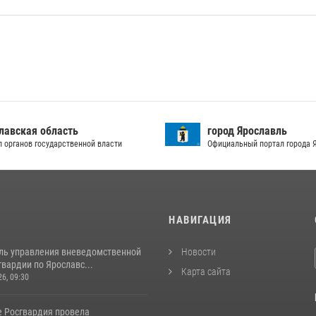
лавская область
город Ярославль
л органов государственной власти
Официальный портал города 
И
НАВИГАЦИЯ
ль управления вневедомственной
Новости
вардии по Ярославс...
Карта сайта
26, 09:30
е Росгвардия провела