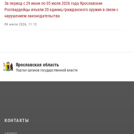
За период с 29 июня по 05 июля 2026 года Ярославские
Росгвардейцы изъяли 20 единиц гражданского оружия в связи с
нарушением законодательства
09 июля 2026, 11:12
Росгвардейцы оказали помощь пострадавшему в ДТП
мотоциклисту в Ярославле
20 июля 2026, 11:56
Центральный округ Росгвардии отмечает 105-летие
Ярославская область
Портал органов государственной власти
15 июля 2026, 11:06
Росгвардейцы обеспечили правопорядок во время крестного хода
в Ярославской области
27 июля 2026, 07:05
ЯРОСЛАВСКИЕ РОСГВАРДЕЙЦЫ ЗА ПРОШЕДШУЮ НЕДЕЛЮ
СОВЕРШИЛИ БОЛЕЕ 300 ВЫЕЗДОВ ПО СИГНАЛАМ «ТРЕВОГА»
КОНТАКТЫ
20 июля 2026, 14:51