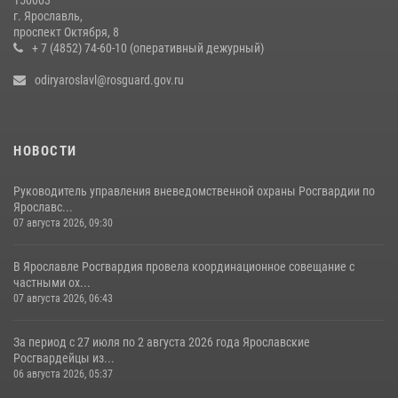
150003
РОСГВАРДЕЙЦЫ ОБЕСПЕЧИЛИ БЕЗОПАСНОСТЬ ВО ВРЕМЯ
г. Ярославль,
ПРОВЕДЕНИЯ РЯДА МЕРОПРИЯТИЙ В ЯРОСЛАВСКОЙ ОБЛАСТИ
проспект Октября, 8
+ 7 (4852) 74-60-10 (оперативный дежурный)
20 июля 2026, 11:31
1
odiryaroslavl@rosguard.gov.ru
НОВОСТИ
Руководитель управления вневедомственной охраны Росгвардии по
Ярославс...
07 августа 2026, 09:30
В Ярославле Росгвардия провела координационное совещание с
частными ох...
07 августа 2026, 06:43
За период с 27 июля по 2 августа 2026 года Ярославские
Росгвардейцы из...
06 августа 2026, 05:37