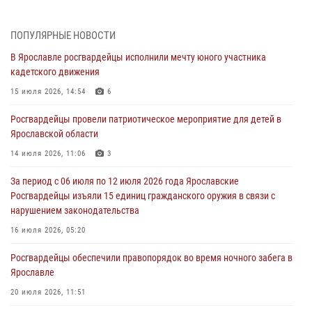
Дня воздушно-десантных войск
03 августа 2026, 07:24
ПОПУЛЯРНЫЕ НОВОСТИ
В Ярославле росгвардейцы исполнили мечту юного участника
Ярославские росгвардейцы за прошедшую неделю совершили
кадетского движения
более 300 выездов по сигналам «тревога»
15 июля 2026, 14:54
6
03 августа 2026, 07:09
Росгвардейцы провели патриотическое мероприятие для детей в
Росгвардейцы оказали помощь беременной женщине во время
Ярославской области
празднования Дня ВДВ в Ярославле
14 июля 2026, 11:06
3
03 августа 2026, 06:20
За период с 06 июля по 12 июля 2026 года Ярославские
За период с 20 июля по 26 июля 2026 года Ярославские
Росгвардейцы изъяли 15 единиц гражданского оружия в связи с
Росгвардейцы изъяли 41 единицу гражданского оружия в связи с
нарушением законодательства
нарушением законодательства
16 июля 2026, 05:20
30 июля 2026, 11:51
Росгвардейцы обеспечили правопорядок во время ночного забега в
В региональном управлении Росгвардии состоялся молебен,
Ярославле
приуроченный к празднику Крещения Руси
20 июля 2026, 11:51
28 июля 2026, 14:56
1