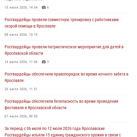
нарушением законодательства
15 июля 2026, 14:54
6
30 июля 2026, 11:51
Росгвардейцы провели совместную тренировку с работниками
В региональном управлении Росгвардии состоялся молебен,
скорой помощи в Ярославле
приуроченный к празднику Крещения Руси
08 июля 2026, 13:13
28 июля 2026, 14:56
1
Росгвардейцы провели патриотическое мероприятие для детей в
Ярославские росгвардейцы за прошедшую неделю совершили
Ярославской области
более 250 выездов по сигналам «Тревога»
14 июля 2026, 11:06
3
27 июля 2026, 08:59
Росгвардейцы обеспечили правопорядок во время ночного забега в
Росгвардейцы обеспечили правопорядок во время массового
Ярославле
забега в Ярославле
20 июля 2026, 11:51
27 июля 2026, 07:16
Росгвардейцы обеспечили безопасность во время проведения
фестиваля в Ярославской области
07 июля 2026, 09:50
За период с 06 июля по 12 июля 2026 года Ярославские
Росгвардейцы изъяли 15 единиц гражданского оружия в связи с