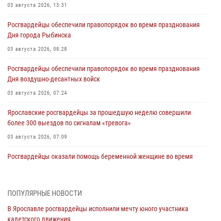
03 августа 2026, 13:31
Росгвардейцы обеспечили правопорядок во время празднования
Дня города Рыбинска
03 августа 2026, 08:28
Росгвардейцы обеспечили правопорядок во время празднования
Дня воздушно-десантных войск
03 августа 2026, 07:24
Ярославские росгвардейцы за прошедшую неделю совершили
более 300 выездов по сигналам «тревога»
03 августа 2026, 07:09
Росгвардейцы оказали помощь беременной женщине во время
празднования Дня ВДВ в Ярославле
03 августа 2026, 06:20
ПОПУЛЯРНЫЕ НОВОСТИ
За период с 20 июля по 26 июля 2026 года Ярославские
В Ярославле росгвардейцы исполнили мечту юного участника
Росгвардейцы изъяли 41 единицу гражданского оружия в связи с
кадетского движения