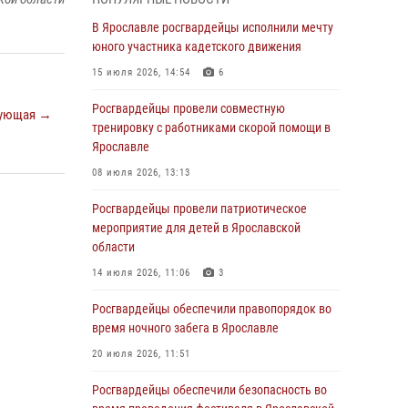
Росгвардейцы оказали помощь беременной
женщине во время празднования Дня ВДВ в
В Ярославле росгвардейцы исполнили мечту
Ярославле
юного участника кадетского движения
03 августа 2026, 06:20
15 июля 2026, 14:54
6
За период с 20 июля по 26 июля 2026 года
Росгвардейцы провели совместную
ующая →
Ярославские Росгвардейцы изъяли 41
тренировку с работниками скорой помощи в
единицу гражданского оружия в связи с
Ярославле
нарушением законодательства
08 июля 2026, 13:13
30 июля 2026, 11:51
Росгвардейцы провели патриотическое
В региональном управлении Росгвардии
мероприятие для детей в Ярославской
состоялся молебен, приуроченный к
области
празднику Крещения Руси
14 июля 2026, 11:06
3
28 июля 2026, 14:56
1
Росгвардейцы обеспечили правопорядок во
Ярославские росгвардейцы за прошедшую
время ночного забега в Ярославле
неделю совершили более 250 выездов по
20 июля 2026, 11:51
сигналам «Тревога»
Росгвардейцы обеспечили безопасность во
27 июля 2026, 08:59