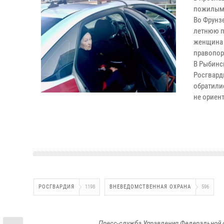
пожилым 
Во Фрунз
летнюю п
женщина 
правопор
В Рыбинс
Росгвард
обратили
не ориен
РОСГВАРДИЯ
1198
ВНЕВЕДОМСТВЕННАЯ ОХРАНА
596
Пресс-служба Управления Федеральной 