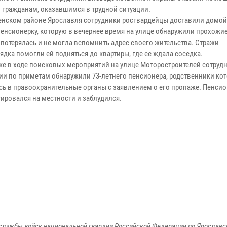
гражданам, оказавшимся в трудной ситуации.
енском районе Ярославля сотрудники росгвардейцы доставили домой 
енсионерку, которую в вечернее время на улице обнаружили прохожи
потерялась и не могла вспомнить адрес своего жительства. Стражи
ядка помогли ей подняться до квартиры, где ее ждала соседка.
ке в ходе поисковых мероприятий на улице Моторостроителей сотруд
ии по приметам обнаружили 73-летнего пенсионера, родственники ко
сь в правоохранительные органы с заявлением о его пропаже. Пенсио
тировался на местности и заблудился.
службы войск национальной гвардии Российской Федерации по Ярославс