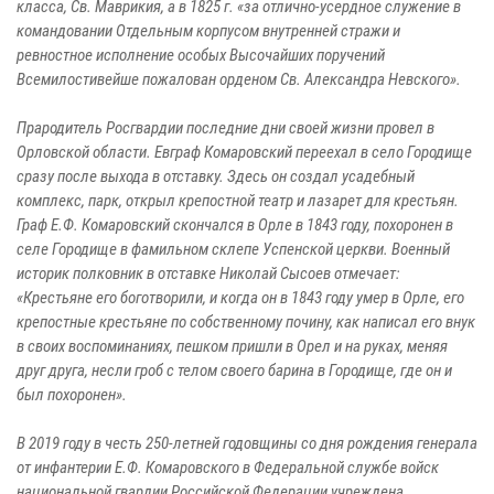
класса, Св. Маврикия, а в 1825 г. «за отлично-усердное служение в
командовании Отдельным корпусом внутренней стражи и
ревностное исполнение особых Высочайших поручений
Всемилостивейше пожалован орденом Св. Александра Невского».
Прародитель Росгвардии последние дни своей жизни провел в
Орловской области. Евграф Комаровский переехал в село Городище
сразу после выхода в отставку. Здесь он создал усадебный
комплекс, парк, открыл крепостной театр и лазарет для крестьян.
Граф Е.Ф. Комаровский скончался в Орле в 1843 году, похоронен в
селе Городище в фамильном склепе Успенской церкви. Военный
историк полковник в отставке Николай Сысоев отмечает:
«Крестьяне его боготворили, и когда он в 1843 году умер в Орле, его
крепостные крестьяне по собственному почину, как написал его внук
в своих воспоминаниях, пешком пришли в Орел и на руках, меняя
друг друга, несли гроб с телом своего барина в Городище, где он и
был похоронен».
В 2019 году в честь 250-летней годовщины со дня рождения генерала
от инфантерии Е.Ф. Комаровского в Федеральной службе войск
национальной гвардии Российской Федерации учреждена