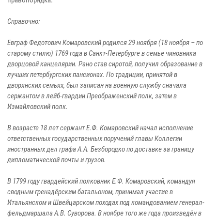
Справочно:
Евграф Федотович Комаровский родился 29 ноября (18 ноября – по
старому стилю) 1769 года в Санкт-Петербурге в семье чиновника
дворцовой канцелярии. Рано став сиротой, получил образование в
лучших петербургских пансионах. По традиции, принятой в
дворянских семьях, был записан на военную службу сначала
сержантом в лейб-гвардии Преображенский полк, затем в
Измайловский полк.
В возрасте 18 лет сержант Е.Ф. Комаровский начал исполнение
ответственных государственных поручений главы Коллегии
иностранных дел графа А.А. Безбородко по доставке за границу
дипломатической почты и грузов.
В 1799 году гвардейский полковник Е.Ф. Комаровский, командуя
сводным гренадёрским батальоном, принимал участие в
Итальянском и Швейцарском походах под командованием генерал-
фельдмаршала А.В. Суворова. В ноябре того же года произведён в