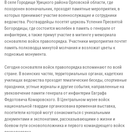
В селе Городище Урицкого района Орловской области, где
похоронен военачальник, проходят памятные мероприятия, в
которых принимают участие военнослужащие и сотрудники
ведомства. Росгвардейцы посетят церковь Успения Пресвятой
Богородицы, где состоится молебен в память о генерале от
инфантерии, а также примут участие в митинге у мемориала
основателю войск правопорядка. Участники мероприятия почтят
память полководца минутой молчания и возложат цветы к
подножью монумента.
Сегодня основателя войск правопорядка вспоминают по всей
стране. В воинских частях, территориальных органах, кадетских
училищах ведомства проходят тематические беседы, спортивные
праздники, устные журналы и другие события, направленные на
увековечение памяти генерала от инфантерии Евграфа
Федотовича Комаровского. В Центральном музее войск
национальной гвардии организована временная выставка,
посетители которой могут ознакомиться с уникальными
документами и экспонатами, рассказывающими о жизни и
боевом пути основоположника и первого командующего войск
правопорядка.