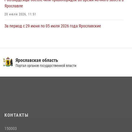
Ярославле
20 июля 2026, 11:51
За период с 29 июня по 05 июля 2026 года Ярославские
Росгвардейцы изъяли 20 единиц гражданского оружия в связи с
нарушением законодательства
09 июля 2026, 11:12
Росгвардейцы обеспечили правопорядок во время крестного хода
Ярославская область
в Ярославской области
Портал органов государственной власти
27 июля 2026, 07:05
Росгвардейцы оказали помощь пострадавшему в ДТП
мотоциклисту в Ярославле
20 июля 2026, 11:56
Центральный округ Росгвардии отмечает 105-летие
КОНТАКТЫ
15 июля 2026, 11:06
150003
ЯРОСЛАВСКИЕ РОСГВАРДЕЙЦЫ ЗА ПРОШЕДШУЮ НЕДЕЛЮ