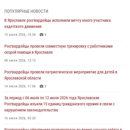
Дня воздушно-десантных войск
03 августа 2026, 07:24
ПОПУЛЯРНЫЕ НОВОСТИ
В Ярославле росгвардейцы исполнили мечту юного участника
Ярославские росгвардейцы за прошедшую неделю совершили
кадетского движения
более 300 выездов по сигналам «тревога»
15 июля 2026, 14:54
6
03 августа 2026, 07:09
Росгвардейцы провели совместную тренировку с работниками
Росгвардейцы оказали помощь беременной женщине во время
скорой помощи в Ярославле
празднования Дня ВДВ в Ярославле
08 июля 2026, 13:13
03 августа 2026, 06:20
Росгвардейцы провели патриотическое мероприятие для детей в
За период с 20 июля по 26 июля 2026 года Ярославские
Ярославской области
Росгвардейцы изъяли 41 единицу гражданского оружия в связи с
нарушением законодательства
14 июля 2026, 11:06
3
30 июля 2026, 11:51
За период с 06 июля по 12 июля 2026 года Ярославские
Росгвардейцы изъяли 15 единиц гражданского оружия в связи с
В региональном управлении Росгвардии состоялся молебен,
нарушением законодательства
приуроченный к празднику Крещения Руси
16 июля 2026, 05:20
28 июля 2026, 14:56
1
Росгвардейцы обеспечили правопорядок во время ночного забега в