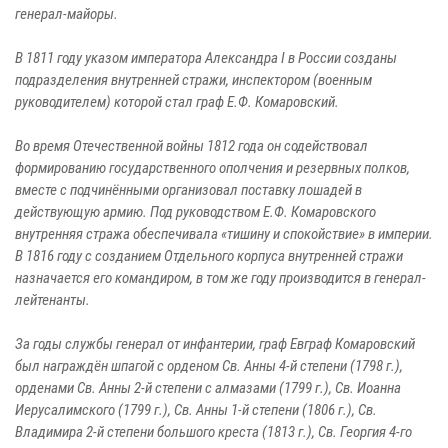
генерал-майоры.
В 1811 году указом императора Александра I в России созданы
подразделения внутренней стражи, инспектором (военным
руководителем) которой стал граф Е.Ф. Комаровский.
Во время Отечественной войны 1812 года он содействовал
формированию государственного ополчения и резервных полков,
вместе с подчинёнными организовал поставку лошадей в
действующую армию. Под руководством Е.Ф. Комаровского
внутренняя стража обеспечивала «тишину и спокойствие» в империи.
В 1816 году с созданием Отдельного корпуса внутренней стражи
назначается его командиром, в том же году производится в генерал-
лейтенанты.
За годы службы генерал от инфантерии, граф Евграф Комаровский
был награждён шпагой с орденом Св. Анны 4-й степени (1798 г.),
орденами Св. Анны 2-й степени с алмазами (1799 г.), Св. Иоанна
Иерусалимского (1799 г.), Св. Анны 1-й степени (1806 г.), Св.
Владимира 2-й степени большого креста (1813 г.), Св. Георгия 4-го