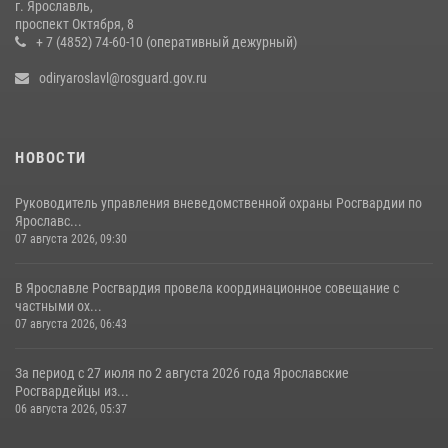
г. Ярославль,
СОВЕРШИЛИ БОЛЕЕ 300 ВЫЕЗДОВ ПО СИГНАЛАМ «ТРЕВОГА»
проспект Октября, 8
+ 7 (4852) 74-60-10 (оперативный дежурный)
20 июля 2026, 14:51
odiryaroslavl@rosguard.gov.ru
НОВОСТИ
Руководитель управления вневедомственной охраны Росгвардии по
Ярославс...
07 августа 2026, 09:30
В Ярославле Росгвардия провела координационное совещание с
частными ох...
07 августа 2026, 06:43
За период с 27 июля по 2 августа 2026 года Ярославские
Росгвардейцы из...
06 августа 2026, 05:37