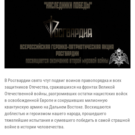
В Росгвардии свято чтут подвиг воинов правопорядка и всех
защитников Отечества, сражавшихся на фронтах Великой
Отечественной войны, разгромивших остатки нацистских войск
в освобожденной Европе и сокрушивших милионную
квантунскую армию на Дальнем Востоке. Восхищаются
доблестью и героизмом нашего народа, прошедшего
тяжелейшие испытания и сумевшего победить в самой страшной
войне в истории человечества.