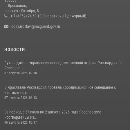
150003
г. Ярославль,
Центральный округ Росгвардии отмечает 105-летие
проспект Октября, 8
+ 7 (4852) 74-60-10 (оперативный дежурный)
15 июля 2026, 11:06
odiryaroslavl@rosguard.gov.ru
НОВОСТИ
Руководитель управления вневедомственной охраны Росгвардии по
Ярославс...
07 августа 2026, 09:30
В Ярославле Росгвардия провела координационное совещание с
частными ох...
07 августа 2026, 06:43
За период с 27 июля по 2 августа 2026 года Ярославские
Росгвардейцы из...
06 августа 2026, 05:37