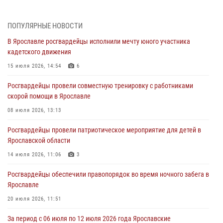
Дня воздушно-десантных войск
03 августа 2026, 07:24
ПОПУЛЯРНЫЕ НОВОСТИ
В Ярославле росгвардейцы исполнили мечту юного участника
Ярославские росгвардейцы за прошедшую неделю совершили
кадетского движения
более 300 выездов по сигналам «тревога»
15 июля 2026, 14:54
6
03 августа 2026, 07:09
Росгвардейцы провели совместную тренировку с работниками
Росгвардейцы оказали помощь беременной женщине во время
скорой помощи в Ярославле
празднования Дня ВДВ в Ярославле
08 июля 2026, 13:13
03 августа 2026, 06:20
Росгвардейцы провели патриотическое мероприятие для детей в
За период с 20 июля по 26 июля 2026 года Ярославские
Ярославской области
Росгвардейцы изъяли 41 единицу гражданского оружия в связи с
нарушением законодательства
14 июля 2026, 11:06
3
30 июля 2026, 11:51
Росгвардейцы обеспечили правопорядок во время ночного забега в
Ярославле
В региональном управлении Росгвардии состоялся молебен,
приуроченный к празднику Крещения Руси
20 июля 2026, 11:51
28 июля 2026, 14:56
1
За период с 06 июля по 12 июля 2026 года Ярославские