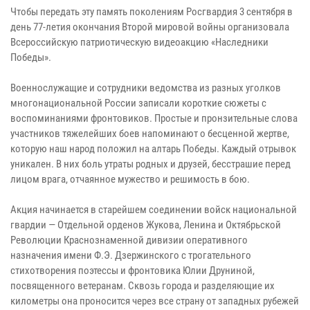
Чтобы передать эту память поколениям Росгвардия 3 сентября в
день 77-летия окончания Второй мировой войны организовала
Всероссийскую патриотическую видеоакцию «Наследники
Победы».
Военнослужащие и сотрудники ведомства из разных уголков
многонациональной России записали короткие сюжеты с
воспоминаниями фронтовиков. Простые и пронзительные слова
участников тяжелейших боев напоминают о бесценной жертве,
которую наш народ положил на алтарь Победы. Каждый отрывок
уникален. В них боль утраты родных и друзей, бесстрашие перед
лицом врага, отчаянное мужество и решимость в бою.
Акция начинается в старейшем соединении войск национальной
гвардии — Отдельной орденов Жукова, Ленина и Октябрьской
Революции Краснознаменной дивизии оперативного
назначения имени Ф.Э. Дзержинского с трогательного
стихотворения поэтессы и фронтовика Юлии Друниной,
посвященного ветеранам. Сквозь города и разделяющие их
километры она проносится через все страну от западных рубежей