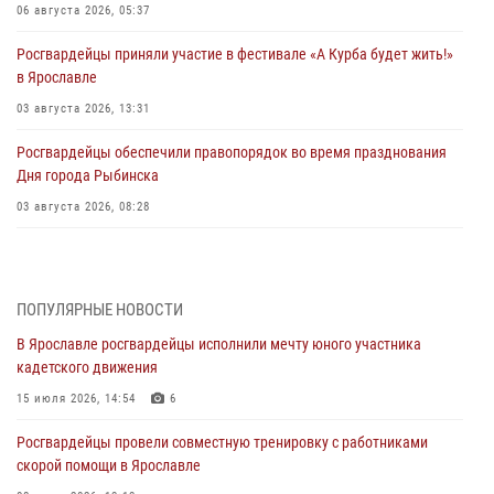
06 августа 2026, 05:37
Росгвардейцы приняли участие в фестивале «А Курба будет жить!»
в Ярославле
03 августа 2026, 13:31
Росгвардейцы обеспечили правопорядок во время празднования
Дня города Рыбинска
03 августа 2026, 08:28
Росгвардейцы обеспечили правопорядок во время празднования
Дня воздушно-десантных войск
03 августа 2026, 07:24
ПОПУЛЯРНЫЕ НОВОСТИ
В Ярославле росгвардейцы исполнили мечту юного участника
Ярославские росгвардейцы за прошедшую неделю совершили
кадетского движения
более 300 выездов по сигналам «тревога»
15 июля 2026, 14:54
6
03 августа 2026, 07:09
Росгвардейцы провели совместную тренировку с работниками
Росгвардейцы оказали помощь беременной женщине во время
скорой помощи в Ярославле
празднования Дня ВДВ в Ярославле