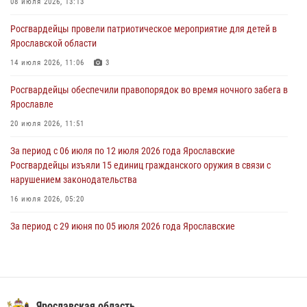
08 июля 2026, 13:13
03 августа 2026, 06:20
Росгвардейцы провели патриотическое мероприятие для детей в
За период с 20 июля по 26 июля 2026 года Ярославские
Ярославской области
Росгвардейцы изъяли 41 единицу гражданского оружия в связи с
нарушением законодательства
14 июля 2026, 11:06
3
30 июля 2026, 11:51
Росгвардейцы обеспечили правопорядок во время ночного забега в
Ярославле
В региональном управлении Росгвардии состоялся молебен,
приуроченный к празднику Крещения Руси
20 июля 2026, 11:51
28 июля 2026, 14:56
1
За период с 06 июля по 12 июля 2026 года Ярославские
Росгвардейцы изъяли 15 единиц гражданского оружия в связи с
нарушением законодательства
16 июля 2026, 05:20
За период с 29 июня по 05 июля 2026 года Ярославские
Росгвардейцы изъяли 20 единиц гражданского оружия в связи с
нарушением законодательства
09 июля 2026, 11:12
Росгвардейцы оказали помощь пострадавшему в ДТП
Ярославская область