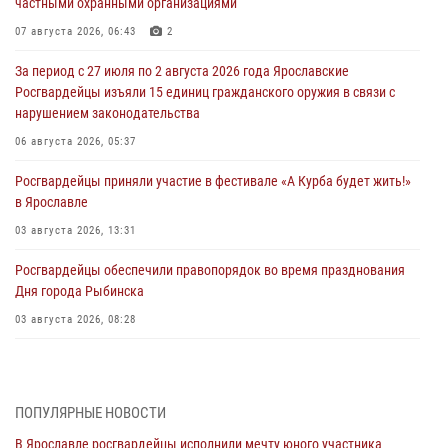
частными охранными организациями
07 августа 2026, 06:43
2
За период с 27 июля по 2 августа 2026 года Ярославские
Росгвардейцы изъяли 15 единиц гражданского оружия в связи с
нарушением законодательства
06 августа 2026, 05:37
Росгвардейцы приняли участие в фестивале «А Курба будет жить!»
в Ярославле
03 августа 2026, 13:31
Росгвардейцы обеспечили правопорядок во время празднования
Дня города Рыбинска
03 августа 2026, 08:28
Росгвардейцы обеспечили правопорядок во время празднования
Дня воздушно-десантных войск
03 августа 2026, 07:24
ПОПУЛЯРНЫЕ НОВОСТИ
В Ярославле росгвардейцы исполнили мечту юного участника
Ярославские росгвардейцы за прошедшую неделю совершили