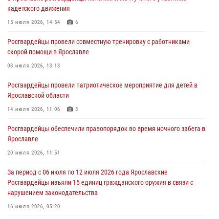
кадетского движения
более 300 выездов по сигналам «тревога»
15 июля 2026, 14:54
6
03 августа 2026, 07:09
Росгвардейцы провели совместную тренировку с работниками
Росгвардейцы оказали помощь беременной женщине во время
скорой помощи в Ярославле
празднования Дня ВДВ в Ярославле
08 июля 2026, 13:13
03 августа 2026, 06:20
Росгвардейцы провели патриотическое мероприятие для детей в
За период с 20 июля по 26 июля 2026 года Ярославские
Ярославской области
Росгвардейцы изъяли 41 единицу гражданского оружия в связи с
нарушением законодательства
14 июля 2026, 11:06
3
30 июля 2026, 11:51
Росгвардейцы обеспечили правопорядок во время ночного забега в
Ярославле
В региональном управлении Росгвардии состоялся молебен,
приуроченный к празднику Крещения Руси
20 июля 2026, 11:51
28 июля 2026, 14:56
1
За период с 06 июля по 12 июля 2026 года Ярославские
Росгвардейцы изъяли 15 единиц гражданского оружия в связи с
нарушением законодательства
16 июля 2026, 05:20