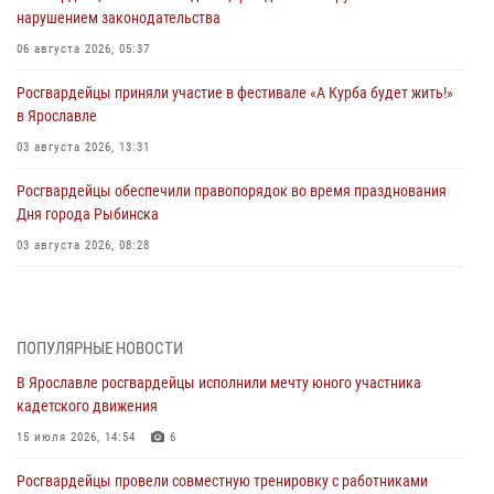
нарушением законодательства
06 августа 2026, 05:37
Росгвардейцы приняли участие в фестивале «А Курба будет жить!»
в Ярославле
03 августа 2026, 13:31
Росгвардейцы обеспечили правопорядок во время празднования
Дня города Рыбинска
03 августа 2026, 08:28
Росгвардейцы обеспечили правопорядок во время празднования
Дня воздушно-десантных войск
03 августа 2026, 07:24
ПОПУЛЯРНЫЕ НОВОСТИ
В Ярославле росгвардейцы исполнили мечту юного участника
Ярославские росгвардейцы за прошедшую неделю совершили
кадетского движения
более 300 выездов по сигналам «тревога»
15 июля 2026, 14:54
6
03 августа 2026, 07:09
Росгвардейцы провели совместную тренировку с работниками
Росгвардейцы оказали помощь беременной женщине во время