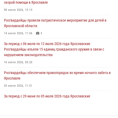
скорой помощи в Ярославле
празднования Дня ВДВ в Ярославле
08 июля 2026, 13:13
03 августа 2026, 06:20
Росгвардейцы провели патриотическое мероприятие для детей в
За период с 20 июля по 26 июля 2026 года Ярославские
Ярославской области
Росгвардейцы изъяли 41 единицу гражданского оружия в связи с
нарушением законодательства
14 июля 2026, 11:06
3
30 июля 2026, 11:51
За период с 06 июля по 12 июля 2026 года Ярославские
Росгвардейцы изъяли 15 единиц гражданского оружия в связи с
В региональном управлении Росгвардии состоялся молебен,
нарушением законодательства
приуроченный к празднику Крещения Руси
16 июля 2026, 05:20
28 июля 2026, 14:56
1
Росгвардейцы обеспечили правопорядок во время ночного забега в
Ярославле
20 июля 2026, 11:51
За период с 29 июня по 05 июля 2026 года Ярославские
Росгвардейцы изъяли 20 единиц гражданского оружия в связи с
нарушением законодательства
09 июля 2026, 11:12