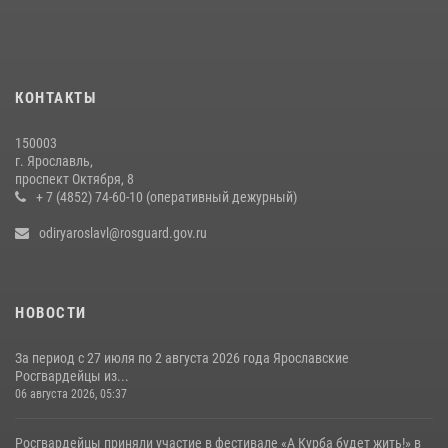
СОВЕРШИЛИ БОЛЕЕ 300 ВЫЕЗДОВ ПО СИГНАЛАМ «ТРЕВОГА»
20 июля 2026, 14:51
Росгвардейцы оказали помощь пострадавшему в ДТП
КОНТАКТЫ
мотоциклисту в Ярославле
20 июля 2026, 11:56
150003
г. Ярославль,
Центральный округ Росгвардии отмечает 105-летие
проспект Октября, 8
+ 7 (4852) 74-60-10 (оперативный дежурный)
15 июля 2026, 11:06
odiryaroslavl@rosguard.gov.ru
НОВОСТИ
За период с 27 июля по 2 августа 2026 года Ярославские
Росгвардейцы из...
06 августа 2026, 05:37
Росгвардейцы приняли участие в фестивале «А Курба будет жить!» в