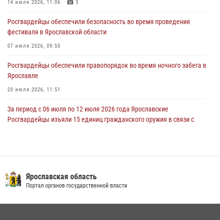
14 июля 2026, 11:06
3
27 июля 2026, 08:59
Росгвардейцы обеспечили безопасность во время проведения
Росгвардейцы обеспечили правопорядок во время массового
фестиваля в Ярославской области
забега в Ярославле
07 июля 2026, 09:50
27 июля 2026, 07:16
Росгвардейцы обеспечили правопорядок во время ночного забега в
Ярославле
20 июля 2026, 11:51
За период с 06 июля по 12 июля 2026 года Ярославские
Росгвардейцы изъяли 15 единиц гражданского оружия в связи с
нарушением законодательства
16 июля 2026, 05:20
За период с 29 июня по 05 июля 2026 года Ярославские
Росгвардейцы изъяли 20 единиц гражданского оружия в связи с
Ярославская область
нарушением законодательства
Портал органов государственной власти
09 июля 2026, 11:12
ЯРОСЛАВСКИЕ РОСГВАРДЕЙЦЫ ЗА ПРОШЕДШУЮ НЕДЕЛЮ