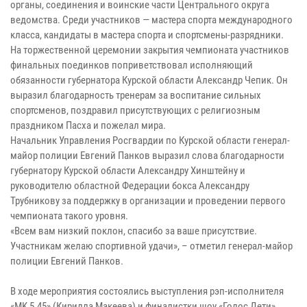
органы, соединения и воинские части Центрального округа
ведомства. Среди участников — мастера спорта международного
класса, кандидаты в мастера спорта и спортсмены-разрядники.
На торжественной церемонии закрытия чемпионата участников
финальных поединков поприветствовал исполняющий
обязанности губернатора Курской области Александр Чепик. Он
выразил благодарность тренерам за воспитание сильных
спортсменов, поздравил присутствующих с религиозным
праздником Пасха и пожелал мира.
Начальник Управления Росгвардии по Курской области генерал-
майор полиции Евгений Панков выразил слова благодарности
губернатору Курской области Александру Хинштейну и
руководителю областной Федерации бокса Александру
Трубникову за поддержку в организации и проведении первого
чемпионата такого уровня.
«Всем вам низкий поклон, спасибо за ваше присутствие.
Участникам желаю спортивной удачи», – отметил генерал-майор
полиции Евгений Панков.
В ходе мероприятия состоялись выступления рэп-исполнителя
«MK 5.45» (Кирилла Макеева) и финалистки шоу «Голос Дети»