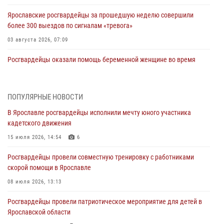
Ярославские росгвардейцы за прошедшую неделю совершили
более 300 выездов по сигналам «тревога»
03 августа 2026, 07:09
Росгвардейцы оказали помощь беременной женщине во время
празднования Дня ВДВ в Ярославле
03 августа 2026, 06:20
ПОПУЛЯРНЫЕ НОВОСТИ
За период с 20 июля по 26 июля 2026 года Ярославские
В Ярославле росгвардейцы исполнили мечту юного участника
Росгвардейцы изъяли 41 единицу гражданского оружия в связи с
кадетского движения
нарушением законодательства
15 июля 2026, 14:54
6
30 июля 2026, 11:51
Росгвардейцы провели совместную тренировку с работниками
В региональном управлении Росгвардии состоялся молебен,
скорой помощи в Ярославле
приуроченный к празднику Крещения Руси
08 июля 2026, 13:13
28 июля 2026, 14:56
1
Росгвардейцы провели патриотическое мероприятие для детей в
Ярославские росгвардейцы за прошедшую неделю совершили
Ярославской области
более 250 выездов по сигналам «Тревога»