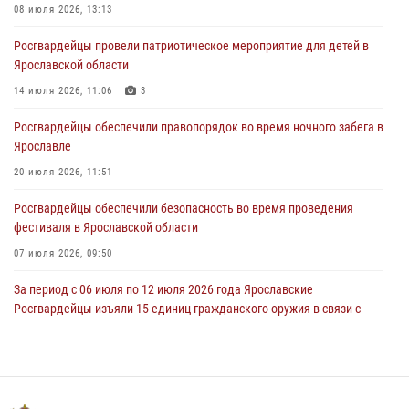
08 июля 2026, 13:13
28 июля 2026, 14:56
1
Росгвардейцы провели патриотическое мероприятие для детей в
Ярославские росгвардейцы за прошедшую неделю совершили
Ярославской области
более 250 выездов по сигналам «Тревога»
14 июля 2026, 11:06
3
27 июля 2026, 08:59
Росгвардейцы обеспечили правопорядок во время ночного забега в
Росгвардейцы обеспечили правопорядок во время массового
Ярославле
забега в Ярославле
20 июля 2026, 11:51
27 июля 2026, 07:16
Росгвардейцы обеспечили безопасность во время проведения
фестиваля в Ярославской области
07 июля 2026, 09:50
За период с 06 июля по 12 июля 2026 года Ярославские
Росгвардейцы изъяли 15 единиц гражданского оружия в связи с
нарушением законодательства
16 июля 2026, 05:20
За период с 29 июня по 05 июля 2026 года Ярославские
Росгвардейцы изъяли 20 единиц гражданского оружия в связи с