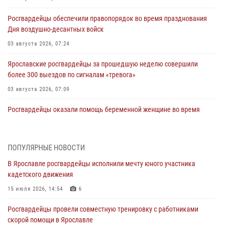
Росгвардейцы обеспечили правопорядок во время празднования
Дня воздушно-десантных войск
03 августа 2026, 07:24
Ярославские росгвардейцы за прошедшую неделю совершили
более 300 выездов по сигналам «тревога»
03 августа 2026, 07:09
Росгвардейцы оказали помощь беременной женщине во время
празднования Дня ВДВ в Ярославле
03 августа 2026, 06:20
ПОПУЛЯРНЫЕ НОВОСТИ
За период с 20 июля по 26 июля 2026 года Ярославские
В Ярославле росгвардейцы исполнили мечту юного участника
Росгвардейцы изъяли 41 единицу гражданского оружия в связи с
кадетского движения
нарушением законодательства
15 июля 2026, 14:54
6
30 июля 2026, 11:51
Росгвардейцы провели совместную тренировку с работниками
В региональном управлении Росгвардии состоялся молебен,
скорой помощи в Ярославле
приуроченный к празднику Крещения Руси