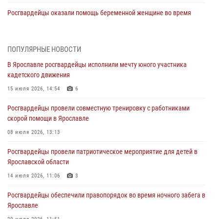
Росгвардейцы оказали помощь беременной женщине во время
празднования Дня ВДВ в Ярославле
03 августа 2026, 06:20
ПОПУЛЯРНЫЕ НОВОСТИ
За период с 20 июля по 26 июля 2026 года Ярославские
В Ярославле росгвардейцы исполнили мечту юного участника
Росгвардейцы изъяли 41 единицу гражданского оружия в связи с
кадетского движения
нарушением законодательства
15 июля 2026, 14:54
6
30 июля 2026, 11:51
Росгвардейцы провели совместную тренировку с работниками
В региональном управлении Росгвардии состоялся молебен,
скорой помощи в Ярославле
приуроченный к празднику Крещения Руси
08 июля 2026, 13:13
28 июля 2026, 14:56
1
Росгвардейцы провели патриотическое мероприятие для детей в
Ярославские росгвардейцы за прошедшую неделю совершили
Ярославской области
более 250 выездов по сигналам «Тревога»
14 июля 2026, 11:06
3
27 июля 2026, 08:59
Росгвардейцы обеспечили правопорядок во время ночного забега в
Росгвардейцы обеспечили правопорядок во время массового
Ярославле
забега в Ярославле