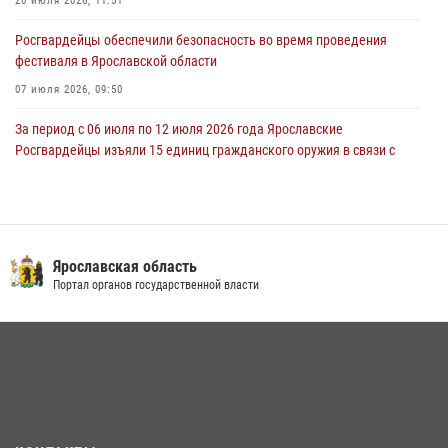
20 июля 2026, 11:51
27 июля 2026, 07:16
Росгвардейцы обеспечили безопасность во время проведения
фестиваля в Ярославской области
07 июля 2026, 09:50
За период с 06 июля по 12 июля 2026 года Ярославские
Росгвардейцы изъяли 15 единиц гражданского оружия в связи с
нарушением законодательства
16 июля 2026, 05:20
За период с 29 июня по 05 июля 2026 года Ярославские
Росгвардейцы изъяли 20 единиц гражданского оружия в связи с
Ярославская область
нарушением законодательства
Портал органов государственной власти
09 июля 2026, 11:12
ЯРОСЛАВСКИЕ РОСГВАРДЕЙЦЫ ЗА ПРОШЕДШУЮ НЕДЕЛЮ
СОВЕРШИЛИ БОЛЕЕ 300 ВЫЕЗДОВ ПО СИГНАЛАМ «ТРЕВОГА»
20 июля 2026, 14:51
Росгвардейцы оказали помощь пострадавшему в ДТП