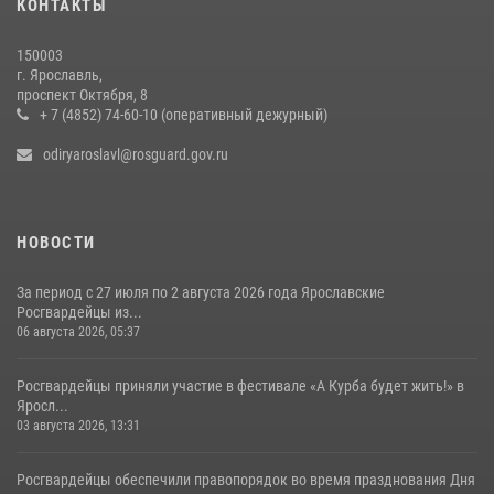
КОНТАКТЫ
мотоциклисту в Ярославле
20 июля 2026, 11:56
150003
г. Ярославль,
Центральный округ Росгвардии отмечает 105-летие
проспект Октября, 8
+ 7 (4852) 74-60-10 (оперативный дежурный)
15 июля 2026, 11:06
odiryaroslavl@rosguard.gov.ru
НОВОСТИ
За период с 27 июля по 2 августа 2026 года Ярославские
Росгвардейцы из...
06 августа 2026, 05:37
Росгвардейцы приняли участие в фестивале «А Курба будет жить!» в
Яросл...
03 августа 2026, 13:31
Росгвардейцы обеспечили правопорядок во время празднования Дня