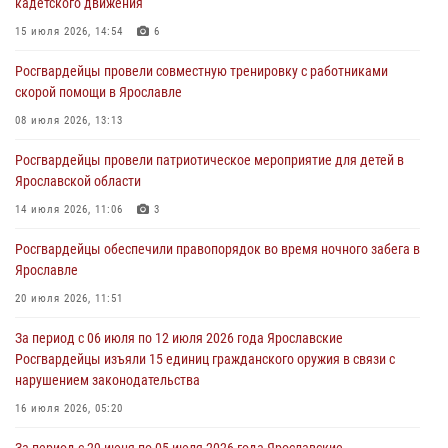
кадетского движения
более 300 выездов по сигналам «тревога»
15 июля 2026, 14:54
6
03 августа 2026, 07:09
Росгвардейцы провели совместную тренировку с работниками
Росгвардейцы оказали помощь беременной женщине во время
скорой помощи в Ярославле
празднования Дня ВДВ в Ярославле
08 июля 2026, 13:13
03 августа 2026, 06:20
Росгвардейцы провели патриотическое мероприятие для детей в
За период с 20 июля по 26 июля 2026 года Ярославские
Ярославской области
Росгвардейцы изъяли 41 единицу гражданского оружия в связи с
нарушением законодательства
14 июля 2026, 11:06
3
30 июля 2026, 11:51
Росгвардейцы обеспечили правопорядок во время ночного забега в
Ярославле
В региональном управлении Росгвардии состоялся молебен,
приуроченный к празднику Крещения Руси
20 июля 2026, 11:51
28 июля 2026, 14:56
1
За период с 06 июля по 12 июля 2026 года Ярославские
Росгвардейцы изъяли 15 единиц гражданского оружия в связи с
нарушением законодательства
16 июля 2026, 05:20
За период с 29 июня по 05 июля 2026 года Ярославские