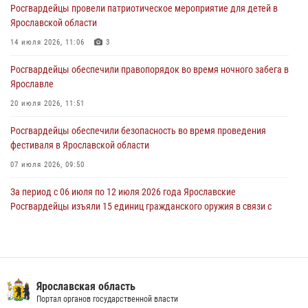
Росгвардейцы провели патриотическое мероприятие для детей в
Ярославские росгвардейцы за прошедшую неделю совершили
Ярославской области
более 250 выездов по сигналам «Тревога»
14 июля 2026, 11:06
3
27 июля 2026, 08:59
Росгвардейцы обеспечили правопорядок во время ночного забега в
Росгвардейцы обеспечили правопорядок во время массового
Ярославле
забега в Ярославле
20 июля 2026, 11:51
27 июля 2026, 07:16
Росгвардейцы обеспечили безопасность во время проведения
фестиваля в Ярославской области
07 июля 2026, 09:50
За период с 06 июля по 12 июля 2026 года Ярославские
Росгвардейцы изъяли 15 единиц гражданского оружия в связи с
нарушением законодательства
16 июля 2026, 05:20
За период с 29 июня по 05 июля 2026 года Ярославские
Росгвардейцы изъяли 20 единиц гражданского оружия в связи с
Ярославская область
нарушением законодательства
Портал органов государственной власти