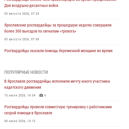
Дня воздушно-десантных войск
03 августа 2026, 07:24
Ярославские росгвардейцы за прошедшую неделю совершили
более 300 выездов по сигналам «тревога»
03 августа 2026, 07:09
Росгвардейцы оказали помощь беременной женщине во время
празднования Дня ВДВ в Ярославле
03 августа 2026, 06:20
ПОПУЛЯРНЫЕ НОВОСТИ
За период с 20 июля по 26 июля 2026 года Ярославские
В Ярославле росгвардейцы исполнили мечту юного участника
Росгвардейцы изъяли 41 единицу гражданского оружия в связи с
кадетского движения
нарушением законодательства
15 июля 2026, 14:54
6
30 июля 2026, 11:51
Росгвардейцы провели совместную тренировку с работниками
В региональном управлении Росгвардии состоялся молебен,
скорой помощи в Ярославле
приуроченный к празднику Крещения Руси
08 июля 2026, 13:13
28 июля 2026, 14:56
1