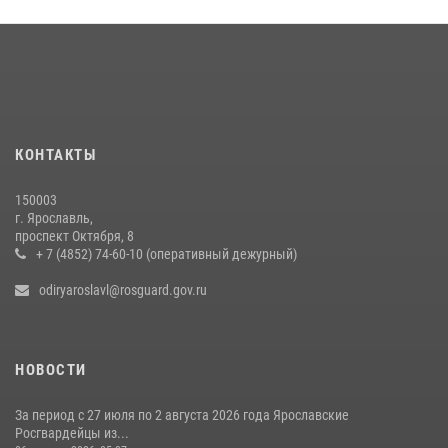
09 июля 2026, 11:12
Росгвардейцы оказали помощь пострадавшему в ДТП
мотоциклисту в Ярославле
20 июля 2026, 11:56
Росгвардейцы обеспечили правопорядок во время крестного хода
КОНТАКТЫ
в Ярославской области
27 июля 2026, 07:05
150003
г. Ярославль,
ЯРОСЛАВСКИЕ РОСГВАРДЕЙЦЫ ЗА ПРОШЕДШУЮ НЕДЕЛЮ
проспект Октября, 8
СОВЕРШИЛИ БОЛЕЕ 300 ВЫЕЗДОВ ПО СИГНАЛАМ «ТРЕВОГА»
+ 7 (4852) 74-60-10 (оперативный дежурный)
20 июля 2026, 14:51
odiryaroslavl@rosguard.gov.ru
НОВОСТИ
За период с 27 июля по 2 августа 2026 года Ярославские
Росгвардейцы из...