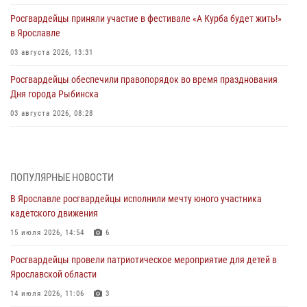
Росгвардейцы приняли участие в фестивале «А Курба будет жить!»
в Ярославле
03 августа 2026, 13:31
Росгвардейцы обеспечили правопорядок во время празднования
Дня города Рыбинска
03 августа 2026, 08:28
Росгвардейцы обеспечили правопорядок во время празднования
Дня воздушно-десантных войск
03 августа 2026, 07:24
ПОПУЛЯРНЫЕ НОВОСТИ
В Ярославле росгвардейцы исполнили мечту юного участника
Ярославские росгвардейцы за прошедшую неделю совершили
кадетского движения
более 300 выездов по сигналам «тревога»
15 июля 2026, 14:54
6
03 августа 2026, 07:09
Росгвардейцы провели патриотическое мероприятие для детей в
Росгвардейцы оказали помощь беременной женщине во время
Ярославской области
празднования Дня ВДВ в Ярославле
14 июля 2026, 11:06
3
03 августа 2026, 06:20