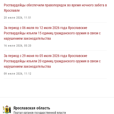
Росгвардейцы обеспечили правопорядок во время ночного забега в
За период с 20 июля по 26 июля 2026 года Ярославские
Ярославле
Росгвардейцы изъяли 41 единицу гражданского оружия в связи с
нарушением законодательства
20 июля 2026, 11:51
30 июля 2026, 11:51
За период с 06 июля по 12 июля 2026 года Ярославские
Росгвардейцы изъяли 15 единиц гражданского оружия в связи с
В региональном управлении Росгвардии состоялся молебен,
нарушением законодательства
приуроченный к празднику Крещения Руси
16 июля 2026, 05:20
28 июля 2026, 14:56
1
За период с 29 июня по 05 июля 2026 года Ярославские
Росгвардейцы изъяли 20 единиц гражданского оружия в связи с
нарушением законодательства
09 июля 2026, 11:12
Росгвардейцы обеспечили правопорядок во время крестного хода
в Ярославской области
27 июля 2026, 07:05
Росгвардейцы оказали помощь пострадавшему в ДТП
Ярославская область
мотоциклисту в Ярославле
Портал органов государственной власти