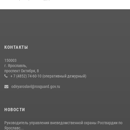
20 июля 2026, 11:56
Центральный округ Росгвардии отмечает 105-летие
15 июля 2026, 11:06
ЯРОСЛАВСКИЕ РОСГВАРДЕЙЦЫ ЗА ПРОШЕДШУЮ НЕДЕЛЮ
СОВЕРШИЛИ БОЛЕЕ 300 ВЫЕЗДОВ ПО СИГНАЛАМ «ТРЕВОГА»
КОНТАКТЫ
20 июля 2026, 14:51
150003
РОСГВАРДЕЙЦЫ ОБЕСПЕЧИЛИ БЕЗОПАСНОСТЬ ВО ВРЕМЯ
г. Ярославль,
ПРОВЕДЕНИЯ РЯДА МЕРОПРИЯТИЙ В ЯРОСЛАВСКОЙ ОБЛАСТИ
проспект Октября, 8
+ 7 (4852) 74-60-10 (оперативный дежурный)
20 июля 2026, 11:31
1
odiryaroslavl@rosguard.gov.ru
НОВОСТИ
Руководитель управления вневедомственной охраны Росгвардии по
Ярославс...