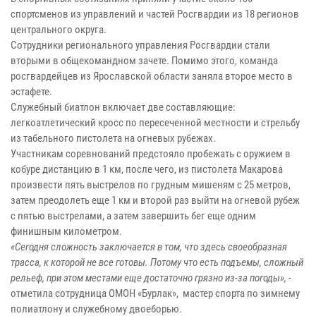
спортсменов из управлений и частей Росгвардии из 18 регионов
центрального округа.
Сотрудники регионального управления Росгвардии стали
вторыми в общекомандном зачете. Помимо этого, команда
росгвардейцев из Ярославской области заняла второе место в
эстафете.
Служебный биатлон включает две составляющие:
легкоатлетический кросс по пересеченной местности и стрельбу
из табельного пистолета на огневых рубежах.
Участникам соревнований предстояло пробежать с оружием в
кобуре дистанцию в 1 км, после чего, из пистолета Макарова
произвести пять выстрелов по грудным мишеням с 25 метров,
затем преодолеть еще 1 км и второй раз выйти на огневой рубеж
с пятью выстрелами, а затем завершить бег еще одним
финишным километром.
«Сегодня сложность заключается в том, что здесь своеобразная
трасса, к которой не все готовы. Потому что есть подъемы, сложный
рельеф, при этом местами еще достаточно грязно из-за погоды», -
отметила сотрудница ОМОН «Бурлак», мастер спорта по зимнему
полиатлону и служебному двоеборью.