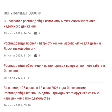
Дня воздушно-десантных войск
03 августа 2026, 07:24
ПОПУЛЯРНЫЕ НОВОСТИ
В Ярославле росгвардейцы исполнили мечту юного участника
Ярославские росгвардейцы за прошедшую неделю совершили
кадетского движения
более 300 выездов по сигналам «тревога»
15 июля 2026, 14:54
6
03 августа 2026, 07:09
Росгвардейцы провели патриотическое мероприятие для детей в
Росгвардейцы оказали помощь беременной женщине во время
Ярославской области
празднования Дня ВДВ в Ярославле
14 июля 2026, 11:06
3
03 августа 2026, 06:20
Росгвардейцы обеспечили правопорядок во время ночного забега в
За период с 20 июля по 26 июля 2026 года Ярославские
Ярославле
Росгвардейцы изъяли 41 единицу гражданского оружия в связи с
нарушением законодательства
20 июля 2026, 11:51
30 июля 2026, 11:51
За период с 06 июля по 12 июля 2026 года Ярославские
Росгвардейцы изъяли 15 единиц гражданского оружия в связи с
В региональном управлении Росгвардии состоялся молебен,
нарушением законодательства
приуроченный к празднику Крещения Руси
16 июля 2026, 05:20
28 июля 2026, 14:56
1