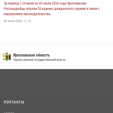
За период с 29 июня по 05 июля 2026 года Ярославские
Росгвардейцы изъяли 20 единиц гражданского оружия в связи с
нарушением законодательства
09 июля 2026, 11:12
Росгвардейцы обеспечили правопорядок во время крестного хода
в Ярославской области
27 июля 2026, 07:05
Росгвардейцы оказали помощь пострадавшему в ДТП
Ярославская область
мотоциклисту в Ярославле
Портал органов государственной власти
20 июля 2026, 11:56
Центральный округ Росгвардии отмечает 105-летие
15 июля 2026, 11:06
ЯРОСЛАВСКИЕ РОСГВАРДЕЙЦЫ ЗА ПРОШЕДШУЮ НЕДЕЛЮ
СОВЕРШИЛИ БОЛЕЕ 300 ВЫЕЗДОВ ПО СИГНАЛАМ «ТРЕВОГА»
КОНТАКТЫ
20 июля 2026, 14:51