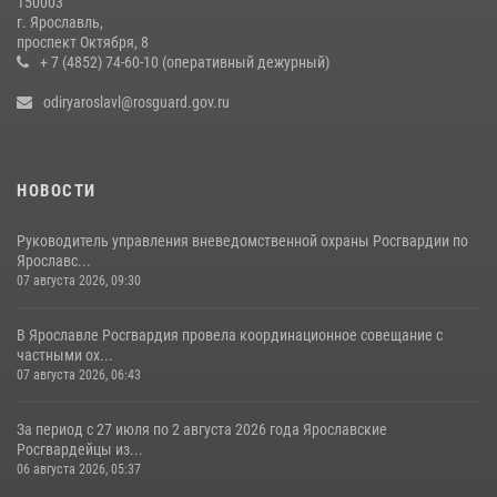
150003
РОСГВАРДЕЙЦЫ ОБЕСПЕЧИЛИ БЕЗОПАСНОСТЬ ВО ВРЕМЯ
г. Ярославль,
ПРОВЕДЕНИЯ РЯДА МЕРОПРИЯТИЙ В ЯРОСЛАВСКОЙ ОБЛАСТИ
проспект Октября, 8
+ 7 (4852) 74-60-10 (оперативный дежурный)
20 июля 2026, 11:31
1
odiryaroslavl@rosguard.gov.ru
НОВОСТИ
Руководитель управления вневедомственной охраны Росгвардии по
Ярославс...
07 августа 2026, 09:30
В Ярославле Росгвардия провела координационное совещание с
частными ох...
07 августа 2026, 06:43
За период с 27 июля по 2 августа 2026 года Ярославские
Росгвардейцы из...
06 августа 2026, 05:37