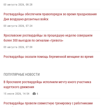
03 августа 2026, 08:28
Росгвардейцы обеспечили правопорядок во время празднования
Дня воздушно-десантных войск
03 августа 2026, 07:24
Ярославские росгвардейцы за прошедшую неделю совершили
более 300 выездов по сигналам «тревога»
03 августа 2026, 07:09
Росгвардейцы оказали помощь беременной женщине во время
празднования Дня ВДВ в Ярославле
03 августа 2026, 06:20
ПОПУЛЯРНЫЕ НОВОСТИ
За период с 20 июля по 26 июля 2026 года Ярославские
В Ярославле росгвардейцы исполнили мечту юного участника
Росгвардейцы изъяли 41 единицу гражданского оружия в связи с
кадетского движения
нарушением законодательства
15 июля 2026, 14:54
6
30 июля 2026, 11:51
Росгвардейцы провели совместную тренировку с работниками
В региональном управлении Росгвардии состоялся молебен,