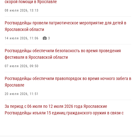
скорой помощи в Ярославле
приуроченный к празднику Крещения Руси
08 июля 2026, 13:13
28 июля 2026, 14:56
1
Росгвардейцы провели патриотическое мероприятие для детей в
Ярославские росгвардейцы за прошедшую неделю совершили
Ярославской области
более 250 выездов по сигналам «Тревога»
14 июля 2026, 11:06
3
27 июля 2026, 08:59
Росгвардейцы обеспечили безопасность во время проведения
Росгвардейцы обеспечили правопорядок во время массового
фестиваля в Ярославской области
забега в Ярославле
07 июля 2026, 09:50
27 июля 2026, 07:16
Росгвардейцы обеспечили правопорядок во время ночного забега в
Ярославле
20 июля 2026, 11:51
За период с 06 июля по 12 июля 2026 года Ярославские
Росгвардейцы изъяли 15 единиц гражданского оружия в связи с
нарушением законодательства
16 июля 2026, 05:20