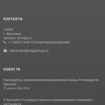
20 июля 2026, 11:56
Росгвардейцы обеспечили правопорядок во время крестного хода
в Ярославской области
КОНТАКТЫ
27 июля 2026, 07:05
150003
ЯРОСЛАВСКИЕ РОСГВАРДЕЙЦЫ ЗА ПРОШЕДШУЮ НЕДЕЛЮ
г. Ярославль,
СОВЕРШИЛИ БОЛЕЕ 300 ВЫЕЗДОВ ПО СИГНАЛАМ «ТРЕВОГА»
проспект Октября, 8
+ 7 (4852) 74-60-10 (оперативный дежурный)
20 июля 2026, 14:51
odiryaroslavl@rosguard.gov.ru
НОВОСТИ
Руководитель управления вневедомственной охраны Росгвардии по
Ярославс...
07 августа 2026, 09:30
В Ярославле Росгвардия провела координационное совещание с
частными ох...