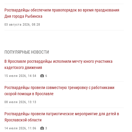
Росгвардейцы обеспечили правопорядок во время празднования
Дня города Рыбинска
03 августа 2026, 08:28
Росгвардейцы обеспечили правопорядок во время празднования
Дня воздушно-десантных войск
03 августа 2026, 07:24
ПОПУЛЯРНЫЕ НОВОСТИ
В Ярославле росгвардейцы исполнили мечту юного участника
Ярославские росгвардейцы за прошедшую неделю совершили
кадетского движения
более 300 выездов по сигналам «тревога»
15 июля 2026, 14:54
6
03 августа 2026, 07:09
Росгвардейцы провели совместную тренировку с работниками
Росгвардейцы оказали помощь беременной женщине во время
скорой помощи в Ярославле
празднования Дня ВДВ в Ярославле
08 июля 2026, 13:13
03 августа 2026, 06:20
Росгвардейцы провели патриотическое мероприятие для детей в
За период с 20 июля по 26 июля 2026 года Ярославские
Ярославской области
Росгвардейцы изъяли 41 единицу гражданского оружия в связи с
нарушением законодательства
14 июля 2026, 11:06
3