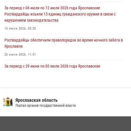
30 июля 2026, 11:51
За период с 06 июля по 12 июля 2026 года Ярославские
Росгвардейцы изъяли 15 единиц гражданского оружия в связи с
В региональном управлении Росгвардии состоялся молебен,
нарушением законодательства
приуроченный к празднику Крещения Руси
16 июля 2026, 05:20
28 июля 2026, 14:56
1
Росгвардейцы обеспечили правопорядок во время ночного забега в
Ярославле
20 июля 2026, 11:51
За период с 29 июня по 05 июля 2026 года Ярославские
Росгвардейцы изъяли 20 единиц гражданского оружия в связи с
нарушением законодательства
09 июля 2026, 11:12
Центральный округ Росгвардии отмечает 105-летие
Ярославская область
Портал органов государственной власти
15 июля 2026, 11:06
Росгвардейцы оказали помощь пострадавшему в ДТП
мотоциклисту в Ярославле