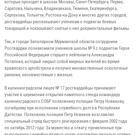
которые проходят в школах Москвы, Санкт-Петербурга, Перми,
Саратова, Нальчика, Владикавказа, Тюмени, Екатеринбурга,
Серпухова, Тольятти, Ростова-на-Дону и многих других городов,
росгвардейцы рассказывают ученикам о подвигах боевых
товарищей и показывают снятые о них документальные фильмы.
Так, в городе Заполярном Мурманской области сотрудники
Росгвардии познакомили учеников школы № 9 с подвигом Героя
Российской Федерации старшего лейтенанта Александра
Потапова, который закрыл собой мирных жителей во время
вражеского артобстрела и получил множественные осколочные
ранения, несовместимые с жизнью.
В калининградском лицее № 17 росгвардейцы принимают
участие в церемонии открытия памятного стенда командиру
калининградского СОБР полковнику полиции Петру Новикову,
погибшему при исполнении служебного долга в Республике
Дагестан. Полковник полиции Петр Новиков возглавлял
специальный отряд быстрого реагирования с февраля 2002 года
по октябрь 2012 года. За мужество и отвагу, проявленные при
выполнении служебно-боевых задач, награжден медалью ордена