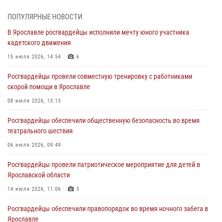
30 июля 2026, 11:51
ПОПУЛЯРНЫЕ НОВОСТИ
В региональном управлении Росгвардии состоялся молебен,
В Ярославле росгвардейцы исполнили мечту юного участника
приуроченный к празднику Крещения Руси
кадетского движения
28 июля 2026, 14:56
1
15 июля 2026, 14:54
6
Ярославские росгвардейцы за прошедшую неделю совершили
Росгвардейцы провели совместную тренировку с работниками
более 250 выездов по сигналам «Тревога»
скорой помощи в Ярославле
27 июля 2026, 08:59
08 июля 2026, 13:13
Росгвардейцы обеспечили правопорядок во время массового
Росгвардейцы обеспечили общественную безопасность во время
забега в Ярославле
театрального шествия
27 июля 2026, 07:16
06 июля 2026, 09:49
Росгвардейцы обеспечили правопорядок во время крестного хода
Росгвардейцы провели патриотическое мероприятие для детей в
в Ярославской области
Ярославской области
27 июля 2026, 07:05
14 июля 2026, 11:06
3
Росгвардейцы обеспечили правопорядок во время ночного забега в
Ярославле