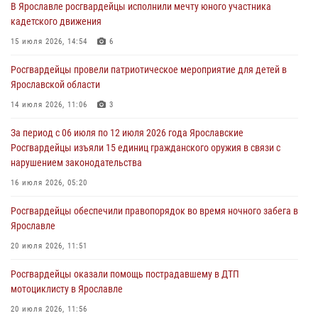
В Ярославле росгвардейцы исполнили мечту юного участника
Ярославские росгвардейцы за прошедшую неделю совершили
кадетского движения
более 300 выездов по сигналам «тревога»
15 июля 2026, 14:54
6
03 августа 2026, 07:09
Росгвардейцы провели патриотическое мероприятие для детей в
Росгвардейцы оказали помощь беременной женщине во время
Ярославской области
празднования Дня ВДВ в Ярославле
14 июля 2026, 11:06
3
03 августа 2026, 06:20
За период с 06 июля по 12 июля 2026 года Ярославские
За период с 20 июля по 26 июля 2026 года Ярославские
Росгвардейцы изъяли 15 единиц гражданского оружия в связи с
Росгвардейцы изъяли 41 единицу гражданского оружия в связи с
нарушением законодательства
нарушением законодательства
16 июля 2026, 05:20
30 июля 2026, 11:51
Росгвардейцы обеспечили правопорядок во время ночного забега в
В региональном управлении Росгвардии состоялся молебен,
Ярославле
приуроченный к празднику Крещения Руси
20 июля 2026, 11:51
28 июля 2026, 14:56
1
Росгвардейцы оказали помощь пострадавшему в ДТП
мотоциклисту в Ярославле
20 июля 2026, 11:56