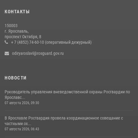
ЯРОСЛАВСКИЕ РОСГВАРДЕЙЦЫ ЗА ПРОШЕДШУЮ НЕДЕЛЮ
КОНТАКТЫ
СОВЕРШИЛИ БОЛЕЕ 300 ВЫЕЗДОВ ПО СИГНАЛАМ «ТРЕВОГА»
20 июля 2026, 14:51
150003
г. Ярославль,
Центральный округ Росгвардии отмечает 105-летие
проспект Октября, 8
+ 7 (4852) 74-60-10 (оперативный дежурный)
15 июля 2026, 11:06
odiryaroslavl@rosguard.gov.ru
НОВОСТИ
Руководитель управления вневедомственной охраны Росгвардии по
Ярославс...
07 августа 2026, 09:30
В Ярославле Росгвардия провела координационное совещание с
частными ох...
07 августа 2026, 06:43