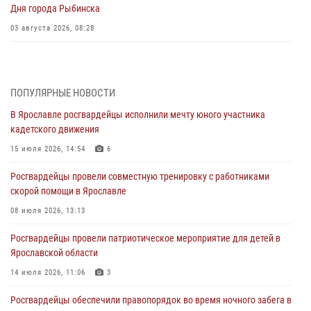
Дня города Рыбинска
03 августа 2026, 08:28
Росгвардейцы обеспечили правопорядок во время празднования
Дня воздушно-десантных войск
03 августа 2026, 07:24
ПОПУЛЯРНЫЕ НОВОСТИ
В Ярославле росгвардейцы исполнили мечту юного участника
Ярославские росгвардейцы за прошедшую неделю совершили
кадетского движения
более 300 выездов по сигналам «тревога»
15 июля 2026, 14:54
6
03 августа 2026, 07:09
Росгвардейцы провели совместную тренировку с работниками
Росгвардейцы оказали помощь беременной женщине во время
скорой помощи в Ярославле
празднования Дня ВДВ в Ярославле
08 июля 2026, 13:13
03 августа 2026, 06:20
Росгвардейцы провели патриотическое мероприятие для детей в
За период с 20 июля по 26 июля 2026 года Ярославские
Ярославской области
Росгвардейцы изъяли 41 единицу гражданского оружия в связи с
нарушением законодательства
14 июля 2026, 11:06
3
30 июля 2026, 11:51
Росгвардейцы обеспечили правопорядок во время ночного забега в