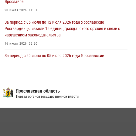
Ярославле
В региональном управлении Росгвардии состоялся молебен,
приуроченный к празднику Крещения Руси
20 июля 2026, 11:51
28 июля 2026, 14:56
1
За период с 06 июля по 12 июля 2026 года Ярославские
Росгвардейцы изъяли 15 единиц гражданского оружия в связи с
нарушением законодательства
16 июля 2026, 05:20
За период с 29 июня по 05 июля 2026 года Ярославские
Росгвардейцы изъяли 20 единиц гражданского оружия в связи с
нарушением законодательства
09 июля 2026, 11:12
Росгвардейцы оказали помощь пострадавшему в ДТП
Ярославская область
мотоциклисту в Ярославле
Портал органов государственной власти
20 июля 2026, 11:56
Росгвардейцы обеспечили правопорядок во время крестного хода
в Ярославской области
27 июля 2026, 07:05