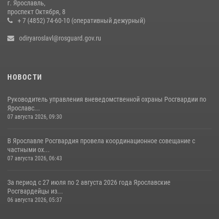
г. Ярославль,
Центральный округ Росгвардии отмечает 105-летие
проспект Октября, 8
+ 7 (4852) 74-60-10 (оперативный дежурный)
15 июля 2026, 11:06
odiryaroslavl@rosguard.gov.ru
НОВОСТИ
Руководитель управления вневедомственной охраны Росгвардии по
Ярославс...
07 августа 2026, 09:30
В Ярославле Росгвардия провела координационное совещание с
частными ох...
07 августа 2026, 06:43
За период с 27 июля по 2 августа 2026 года Ярославские
Росгвардейцы из...
06 августа 2026, 05:37