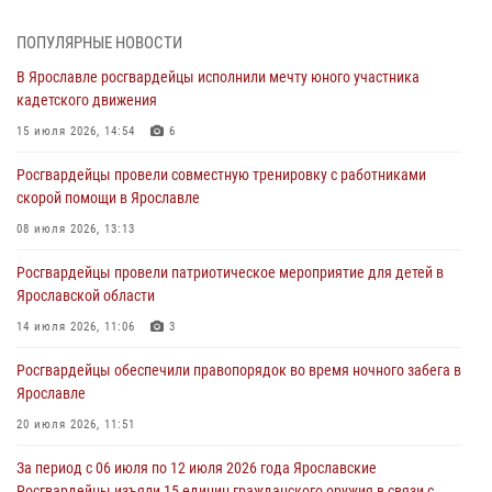
Дня воздушно-десантных войск
03 августа 2026, 07:24
ПОПУЛЯРНЫЕ НОВОСТИ
В Ярославле росгвардейцы исполнили мечту юного участника
Ярославские росгвардейцы за прошедшую неделю совершили
кадетского движения
более 300 выездов по сигналам «тревога»
15 июля 2026, 14:54
6
03 августа 2026, 07:09
Росгвардейцы провели совместную тренировку с работниками
Росгвардейцы оказали помощь беременной женщине во время
скорой помощи в Ярославле
празднования Дня ВДВ в Ярославле
08 июля 2026, 13:13
03 августа 2026, 06:20
Росгвардейцы провели патриотическое мероприятие для детей в
За период с 20 июля по 26 июля 2026 года Ярославские
Ярославской области
Росгвардейцы изъяли 41 единицу гражданского оружия в связи с
нарушением законодательства
14 июля 2026, 11:06
3
30 июля 2026, 11:51
Росгвардейцы обеспечили правопорядок во время ночного забега в
Ярославле
В региональном управлении Росгвардии состоялся молебен,
приуроченный к празднику Крещения Руси
20 июля 2026, 11:51
28 июля 2026, 14:56
1
За период с 06 июля по 12 июля 2026 года Ярославские
Росгвардейцы изъяли 15 единиц гражданского оружия в связи с