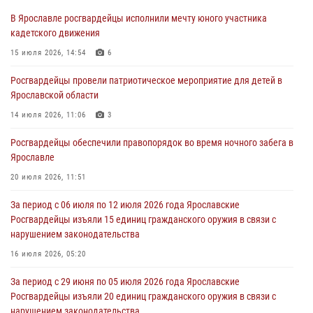
В Ярославле росгвардейцы исполнили мечту юного участника
Ярославские росгвардейцы за прошедшую неделю совершили
кадетского движения
более 300 выездов по сигналам «тревога»
15 июля 2026, 14:54
6
03 августа 2026, 07:09
Росгвардейцы провели патриотическое мероприятие для детей в
Росгвардейцы оказали помощь беременной женщине во время
Ярославской области
празднования Дня ВДВ в Ярославле
14 июля 2026, 11:06
3
03 августа 2026, 06:20
Росгвардейцы обеспечили правопорядок во время ночного забега в
За период с 20 июля по 26 июля 2026 года Ярославские
Ярославле
Росгвардейцы изъяли 41 единицу гражданского оружия в связи с
нарушением законодательства
20 июля 2026, 11:51
30 июля 2026, 11:51
За период с 06 июля по 12 июля 2026 года Ярославские
Росгвардейцы изъяли 15 единиц гражданского оружия в связи с
В региональном управлении Росгвардии состоялся молебен,
нарушением законодательства
приуроченный к празднику Крещения Руси
16 июля 2026, 05:20
28 июля 2026, 14:56
1
За период с 29 июня по 05 июля 2026 года Ярославские
Росгвардейцы изъяли 20 единиц гражданского оружия в связи с
нарушением законодательства