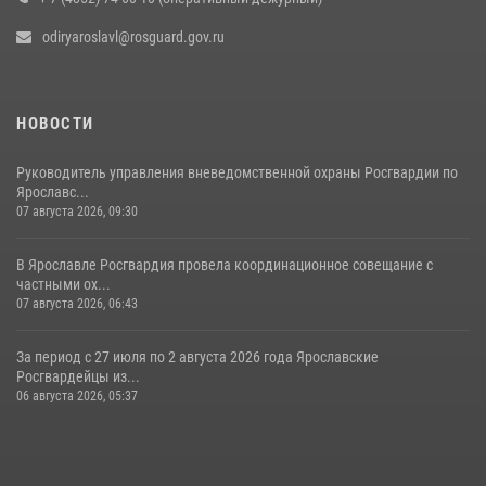
20 июля 2026, 11:31
1
odiryaroslavl@rosguard.gov.ru
НОВОСТИ
Руководитель управления вневедомственной охраны Росгвардии по
Ярославс...
07 августа 2026, 09:30
В Ярославле Росгвардия провела координационное совещание с
частными ох...
07 августа 2026, 06:43
За период с 27 июля по 2 августа 2026 года Ярославские
Росгвардейцы из...
06 августа 2026, 05:37