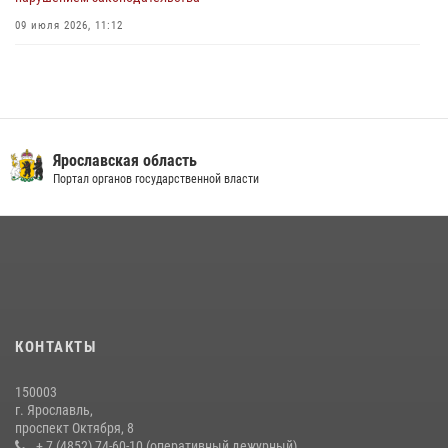
09 июля 2026, 11:12
Росгвардейцы обеспечили правопорядок во время крестного хода
в Ярославской области
27 июля 2026, 07:05
Росгвардейцы оказали помощь пострадавшему в ДТП
Ярославская область
мотоциклисту в Ярославле
Портал органов государственной власти
20 июля 2026, 11:56
Центральный округ Росгвардии отмечает 105-летие
15 июля 2026, 11:06
ЯРОСЛАВСКИЕ РОСГВАРДЕЙЦЫ ЗА ПРОШЕДШУЮ НЕДЕЛЮ
СОВЕРШИЛИ БОЛЕЕ 300 ВЫЕЗДОВ ПО СИГНАЛАМ «ТРЕВОГА»
КОНТАКТЫ
20 июля 2026, 14:51
150003
РОСГВАРДЕЙЦЫ ОБЕСПЕЧИЛИ БЕЗОПАСНОСТЬ ВО ВРЕМЯ
г. Ярославль,
ПРОВЕДЕНИЯ РЯДА МЕРОПРИЯТИЙ В ЯРОСЛАВСКОЙ ОБЛАСТИ
проспект Октября, 8
+ 7 (4852) 74-60-10 (оперативный дежурный)