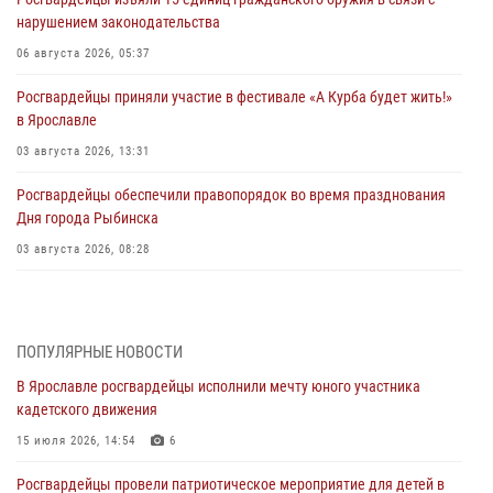
нарушением законодательства
06 августа 2026, 05:37
Росгвардейцы приняли участие в фестивале «А Курба будет жить!»
в Ярославле
03 августа 2026, 13:31
Росгвардейцы обеспечили правопорядок во время празднования
Дня города Рыбинска
03 августа 2026, 08:28
Росгвардейцы обеспечили правопорядок во время празднования
Дня воздушно-десантных войск
03 августа 2026, 07:24
ПОПУЛЯРНЫЕ НОВОСТИ
В Ярославле росгвардейцы исполнили мечту юного участника
Ярославские росгвардейцы за прошедшую неделю совершили
кадетского движения
более 300 выездов по сигналам «тревога»
15 июля 2026, 14:54
6
03 августа 2026, 07:09
Росгвардейцы провели патриотическое мероприятие для детей в
Росгвардейцы оказали помощь беременной женщине во время