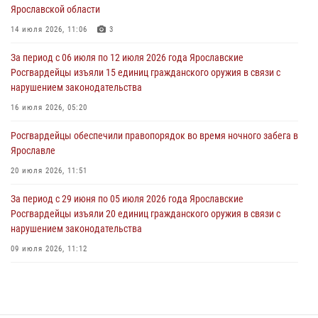
Ярославской области
празднования Дня ВДВ в Ярославле
14 июля 2026, 11:06
3
03 августа 2026, 06:20
За период с 06 июля по 12 июля 2026 года Ярославские
За период с 20 июля по 26 июля 2026 года Ярославские
Росгвардейцы изъяли 15 единиц гражданского оружия в связи с
Росгвардейцы изъяли 41 единицу гражданского оружия в связи с
нарушением законодательства
нарушением законодательства
16 июля 2026, 05:20
30 июля 2026, 11:51
Росгвардейцы обеспечили правопорядок во время ночного забега в
В региональном управлении Росгвардии состоялся молебен,
Ярославле
приуроченный к празднику Крещения Руси
20 июля 2026, 11:51
28 июля 2026, 14:56
1
За период с 29 июня по 05 июля 2026 года Ярославские
Росгвардейцы изъяли 20 единиц гражданского оружия в связи с
нарушением законодательства
09 июля 2026, 11:12
Росгвардейцы оказали помощь пострадавшему в ДТП
мотоциклисту в Ярославле
20 июля 2026, 11:56