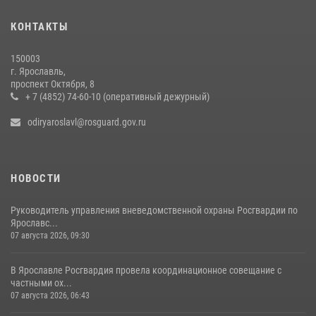
Центральный округ Росгвардии отмечает 105-летие
КОНТАКТЫ
15 июля 2026, 11:06
150003
ЯРОСЛАВСКИЕ РОСГВАРДЕЙЦЫ ЗА ПРОШЕДШУЮ НЕДЕЛЮ
г. Ярославль,
СОВЕРШИЛИ БОЛЕЕ 300 ВЫЕЗДОВ ПО СИГНАЛАМ «ТРЕВОГА»
проспект Октября, 8
+ 7 (4852) 74-60-10 (оперативный дежурный)
20 июля 2026, 14:51
odiryaroslavl@rosguard.gov.ru
НОВОСТИ
Руководитель управления вневедомственной охраны Росгвардии по
Ярославс...
07 августа 2026, 09:30
В Ярославле Росгвардия провела координационное совещание с
частными ох...
07 августа 2026, 06:43