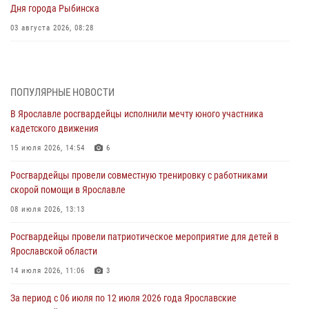
Дня города Рыбинска
03 августа 2026, 08:28
Росгвардейцы обеспечили правопорядок во время празднования
Дня воздушно-десантных войск
03 августа 2026, 07:24
ПОПУЛЯРНЫЕ НОВОСТИ
В Ярославле росгвардейцы исполнили мечту юного участника
Ярославские росгвардейцы за прошедшую неделю совершили
кадетского движения
более 300 выездов по сигналам «тревога»
15 июля 2026, 14:54
6
03 августа 2026, 07:09
Росгвардейцы провели совместную тренировку с работниками
Росгвардейцы оказали помощь беременной женщине во время
скорой помощи в Ярославле
празднования Дня ВДВ в Ярославле
08 июля 2026, 13:13
03 августа 2026, 06:20
Росгвардейцы провели патриотическое мероприятие для детей в
За период с 20 июля по 26 июля 2026 года Ярославские
Ярославской области
Росгвардейцы изъяли 41 единицу гражданского оружия в связи с
нарушением законодательства
14 июля 2026, 11:06
3
30 июля 2026, 11:51
За период с 06 июля по 12 июля 2026 года Ярославские