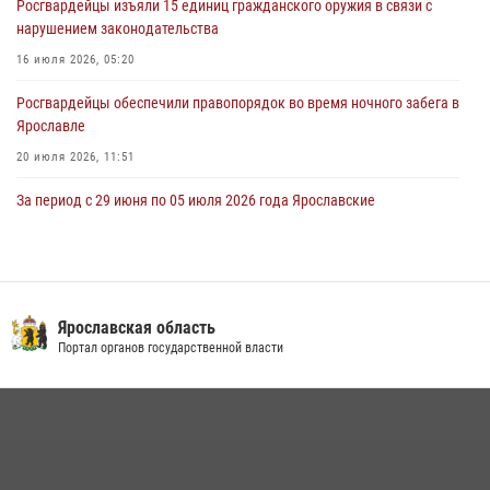
Росгвардейцы изъяли 15 единиц гражданского оружия в связи с
В региональном управлении Росгвардии состоялся молебен,
нарушением законодательства
приуроченный к празднику Крещения Руси
16 июля 2026, 05:20
28 июля 2026, 14:56
1
Росгвардейцы обеспечили правопорядок во время ночного забега в
Ярославле
20 июля 2026, 11:51
За период с 29 июня по 05 июля 2026 года Ярославские
Росгвардейцы изъяли 20 единиц гражданского оружия в связи с
нарушением законодательства
09 июля 2026, 11:12
Росгвардейцы обеспечили правопорядок во время крестного хода
Ярославская область
в Ярославской области
Портал органов государственной власти
27 июля 2026, 07:05
Росгвардейцы оказали помощь пострадавшему в ДТП
мотоциклисту в Ярославле
20 июля 2026, 11:56