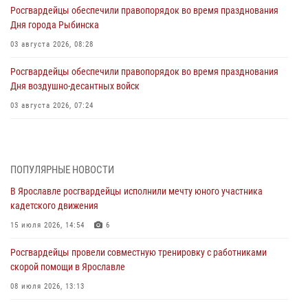
Росгвардейцы обеспечили правопорядок во время празднования
Дня города Рыбинска
03 августа 2026, 08:28
Росгвардейцы обеспечили правопорядок во время празднования
Дня воздушно-десантных войск
03 августа 2026, 07:24
Ярославские росгвардейцы за прошедшую неделю совершили
более 300 выездов по сигналам «тревога»
03 августа 2026, 07:09
ПОПУЛЯРНЫЕ НОВОСТИ
В Ярославле росгвардейцы исполнили мечту юного участника
Росгвардейцы оказали помощь беременной женщине во время
кадетского движения
празднования Дня ВДВ в Ярославле
15 июля 2026, 14:54
6
03 августа 2026, 06:20
Росгвардейцы провели совместную тренировку с работниками
За период с 20 июля по 26 июля 2026 года Ярославские
скорой помощи в Ярославле
Росгвардейцы изъяли 41 единицу гражданского оружия в связи с
нарушением законодательства
08 июля 2026, 13:13
30 июля 2026, 11:51