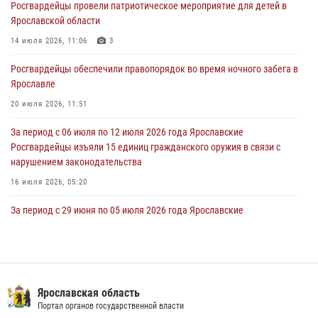
Росгвардейцы провели патриотическое мероприятие для детей в
Ярославской области
В региональном управлении Росгвардии состоялся молебен,
приуроченный к празднику Крещения Руси
14 июля 2026, 11:06
3
28 июля 2026, 14:56
1
Росгвардейцы обеспечили правопорядок во время ночного забега в
Ярославле
Ярославские росгвардейцы за прошедшую неделю совершили
более 250 выездов по сигналам «Тревога»
20 июля 2026, 11:51
27 июля 2026, 08:59
За период с 06 июля по 12 июля 2026 года Ярославские
Росгвардейцы изъяли 15 единиц гражданского оружия в связи с
нарушением законодательства
16 июля 2026, 05:20
За период с 29 июня по 05 июля 2026 года Ярославские
Росгвардейцы изъяли 20 единиц гражданского оружия в связи с
нарушением законодательства
09 июля 2026, 11:12
Росгвардейцы оказали помощь пострадавшему в ДТП
Ярославская область
мотоциклисту в Ярославле
Портал органов государственной власти