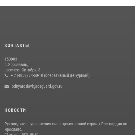
20 июля 2026, 11:56
Росгвардейцы обеспечили правопорядок во время крестного хода
в Ярославской области
27 июля 2026, 07:05
ЯРОСЛАВСКИЕ РОСГВАРДЕЙЦЫ ЗА ПРОШЕДШУЮ НЕДЕЛЮ
КОНТАКТЫ
СОВЕРШИЛИ БОЛЕЕ 300 ВЫЕЗДОВ ПО СИГНАЛАМ «ТРЕВОГА»
20 июля 2026, 14:51
150003
г. Ярославль,
Центральный округ Росгвардии отмечает 105-летие
проспект Октября, 8
+ 7 (4852) 74-60-10 (оперативный дежурный)
15 июля 2026, 11:06
odiryaroslavl@rosguard.gov.ru
НОВОСТИ
Руководитель управления вневедомственной охраны Росгвардии по
Ярославс...
07 августа 2026, 09:30